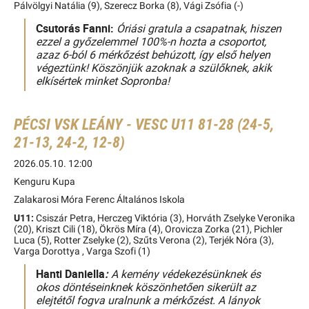
Pálvölgyi Natália (9), Szerecz Borka (8), Vági Zsófia (-)
Csutorás Fanni:
Óriási gratula a csapatnak, hiszen
ezzel a győzelemmel 100%-n hozta a csoportot,
azaz 6-ból 6 mérkőzést behúzott, így első helyen
végeztünk! Köszönjük azoknak a szülőknek, akik
elkísértek minket Sopronba!
PÉCSI VSK LEÁNY - VESC U11 81-28 (24-5,
21-13, 24-2, 12-8)
2026.05.10. 12:00
Kenguru Kupa
Zalakarosi Móra Ferenc Általános Iskola
U11:
Csiszár Petra, Herczeg Viktória (3), Horváth Zselyke Veronika
(20), Kriszt Cili (18), Ökrös Míra (4), Orovicza Zorka (21), Pichler
Luca (5), Rotter Zselyke (2), Szűts Verona (2), Terjék Nóra (3),
Varga Dorottya , Varga Szofi (1)
Hanti Daniella
:
A kemény védekezésünknek és
okos döntéseinknek köszönhetően sikerült az
elejtétől fogva uralnunk a mérkőzést. A lányok