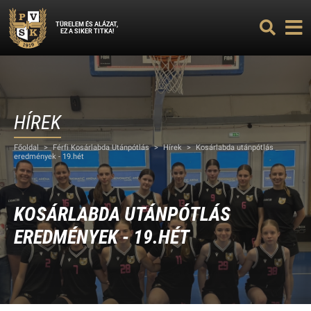
TÜRELEM ÉS ALÁZAT,
EZ A SIKER TITKA!
HÍREK
Főoldal
>
Férfi Kosárlabda Utánpótlás
>
Hírek
>
Kosárlabda utánpótlás
eredmények - 19.hét
KOSÁRLABDA UTÁNPÓTLÁS
EREDMÉNYEK - 19.HÉT