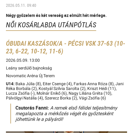
2026.05.11. 09:40
Négy győzelem és két vereség az elmúlt hét mérlege.
NŐI KOSÁRLABDA UTÁNPÓTLÁS
ÓBUDAI KASZÁSOK/A - PÉCSI VSK 37-63 (10-
23, 6-22, 10-12, 11-6)
2026.05.09. 13:00
Leány serdülő bajnokság
Novomatic Aréna Új Terem
U14:
Baka Júlia (8), Eiter Csenge (4), Farkas Anna Róza (8), Jani
Réka Borbála (2), Kostyál Szilvia Sarolta (2), Kriszt Hédi (11),
Lucza Zsófia (-), Molnár Enikő (6), Nagy Liliána Gréta (10),
Pálvölgyi Natália (4), Szerecz Borka (2), Vági Zsófia (6)
Csutorás Fanni:
A remek első félidei teljesítmény
megalapozta a mérkőzés végét és győztesként
jöhettünk le a pályáról!