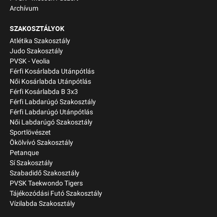
Archívum
SZAKOSZTÁLYOK
Atlétika Szakosztály
Judo Szakosztály
PVSK - Veolia
Férfi Kosárlabda Utánpótlás
Női Kosárlabda Utánpótlás
Férfi Kosárlabda B 3x3
Férfi Labdarúgó Szakosztály
Férfi Labdarúgó Utánpótlás
Női Labdarúgó Szakosztály
Sportlövészet
Ökölvívó Szakosztály
Petanque
Sí Szakosztály
Szabadidő Szakosztály
PVSK Taekwondo Tigers
Tájékozódási Futó Szakosztály
Vízilabda Szakosztály