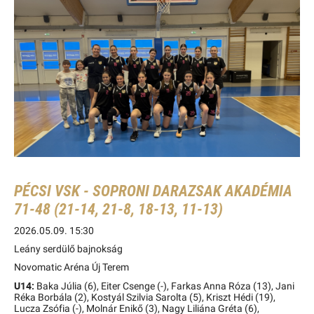
PÉCSI VSK - SOPRONI DARAZSAK AKADÉMIA
71-48 (21-14, 21-8, 18-13, 11-13)
2026.05.09. 15:30
Leány serdülő bajnokság
Novomatic Aréna Új Terem
U14:
Baka Júlia (6), Eiter Csenge (-), Farkas Anna Róza (13), Jani
Réka Borbála (2), Kostyál Szilvia Sarolta (5), Kriszt Hédi (19),
Lucza Zsófia (-), Molnár Enikő (3), Nagy Liliána Gréta (6),