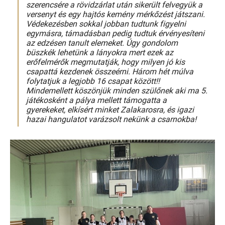
szerencsére a rövidzárlat után sikerült felvegyük a
versenyt és egy hajtós kemény mérkőzést játszani.
Védekezésben sokkal jobban tudtunk figyelni
egymásra, támadásban pedig tudtuk érvényesíteni
az edzésen tanult elemeket. Úgy gondolom
büszkék lehetünk a lányokra mert ezek az
erőfelmérők megmutatják, hogy milyen jó kis
csapattá kezdenek összeérni. Három hét múlva
folytatjuk a legjobb 16 csapat között!!
Mindemellett köszönjük minden szülőnek aki ma 5.
játékosként a pálya mellett támogatta a
gyerekeket, elkísért minket Zalakarosra, és igazi
hazai hangulatot varázsolt nekünk a csarnokba!