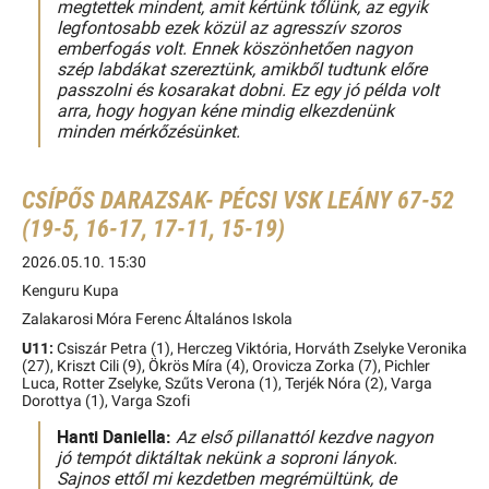
megtettek mindent, amit kértünk tőlünk, az egyik
legfontosabb ezek közül az agresszív szoros
emberfogás volt. Ennek köszönhetően nagyon
szép labdákat szereztünk, amikből tudtunk előre
passzolni és kosarakat dobni. Ez egy jó példa volt
arra, hogy hogyan kéne mindig elkezdenünk
minden mérkőzésünket.
CSÍPŐS DARAZSAK- PÉCSI VSK LEÁNY 67-52
(19-5, 16-17, 17-11, 15-19)
2026.05.10. 15:30
Kenguru Kupa
Zalakarosi Móra Ferenc Általános Iskola
U11:
Csiszár Petra (1), Herczeg Viktória, Horváth Zselyke Veronika
(27), Kriszt Cili (9), Ökrös Míra (4), Orovicza Zorka (7), Pichler
Luca, Rotter Zselyke, Szűts Verona (1), Terjék Nóra (2), Varga
Dorottya (1), Varga Szofi
Hanti Daniella:
Az első pillanattól kezdve nagyon
jó tempót diktáltak nekünk a soproni lányok.
Sajnos ettől mi kezdetben megrémültünk, de