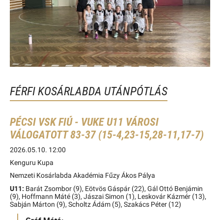
FÉRFI KOSÁRLABDA UTÁNPÓTLÁS
PÉCSI VSK FIÚ - VUKE U11 VÁROSI
VÁLOGATOTT 83-37 (15-4,23-15,28-11,17-7)
2026.05.10. 12:00
Kenguru Kupa
Nemzeti Kosárlabda Akadémia Fűzy Ákos Pálya
U11:
Barát Zsombor (9), Eötvös Gáspár (22), Gál Ottó Benjámin
(9), Hoffmann Máté (3), Jászai Simon (1), Leskovár Kázmér (13),
Sabján Márton (9), Scholtz Ádám (5), Szakács Péter (12)