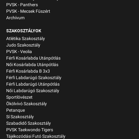
PVSK - Panthers
PVSK - Mecsek Füszért
Archívum
SZAKOSZTÁLYOK
Atlétika Szakosztály
Judo Szakosztály
PVSK - Veolia
Férfi Kosárlabda Utánpótlás
Női Kosárlabda Utánpótlás
Férfi Kosárlabda B 3x3
Férfi Labdarúgó Szakosztály
Férfi Labdarúgó Utánpótlás
Női Labdarúgó Szakosztály
Sportlövészet
Ökölvívó Szakosztály
Petanque
Sí Szakosztály
Szabadidő Szakosztály
PVSK Taekwondo Tigers
Tájékozódási Futó Szakosztály