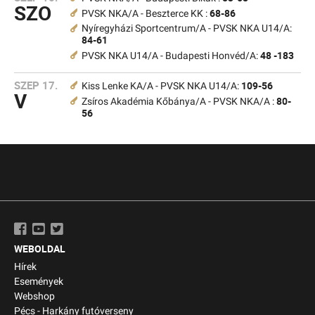
SZO
68-86
PVSK NKA/A - Beszterce KK :
Nyíregyházi Sportcentrum/A - PVSK NKA U14/A:
84-61
48 -183
PVSK NKA U14/A - Budapesti Honvéd/A:
SZEP 17.
109-56
Kiss Lenke KA/A - PVSK NKA U14/A:
V
80-
Zsíros Akadémia Kőbánya/A - PVSK NKA/A :
56
WEBOLDAL
Hírek
Események
Webshop
Pécs - Harkány futóverseny