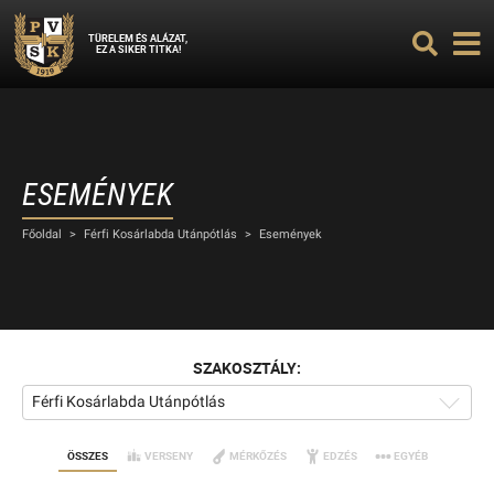
TÜRELEM ÉS ALÁZAT,
EZ A SIKER TITKA!
ESEMÉNYEK
Főoldal
>
Férfi Kosárlabda Utánpótlás
>
Események
SZAKOSZTÁLY:
Férfi Kosárlabda Utánpótlás
ÖSSZES
VERSENY
MÉRKŐZÉS
EDZÉS
EGYÉB