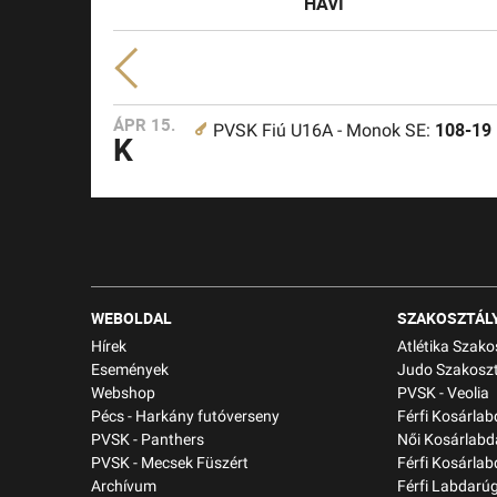
HAVI
ÁPR 15.
108-19
PVSK Fiú U16A - Monok SE:
K
WEBOLDAL
SZAKOSZTÁL
Hírek
Atlétika Szako
Események
Judo Szakoszt
Webshop
PVSK - Veolia
Pécs - Harkány futóverseny
Férfi Kosárla
PVSK - Panthers
Női Kosárlabd
PVSK - Mecsek Füszért
Férfi Kosárlab
Archívum
Férfi Labdarú