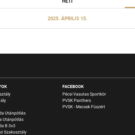
HETI
2025. ÁPRILIS 15.
YOK
FACEBOOK
sztály
Pécsi Vasutas Sportkör
ály
PVSK Panthers
PVSK - Mecsek Füszért
bda Utánpótlás
a Utánpótlás
da B 3x3
gó Szakosztály