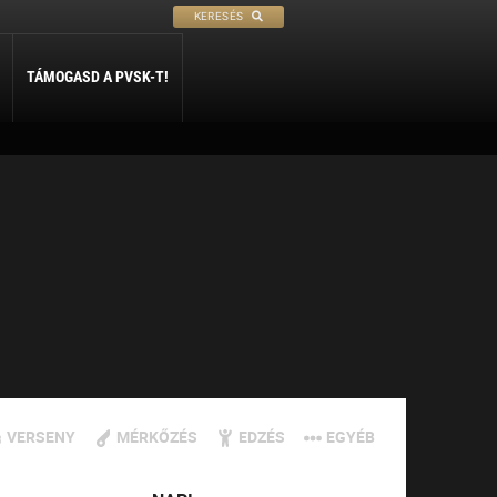
KERESÉS
TÁMOGASD A PVSK-T!
PETANQUE
SÍ
SZABADIDŐ
ly
Petanque
Sí Szakosztály
Szabadidő Szakosztály
VERSENY
MÉRKŐZÉS
EDZÉS
EGYÉB