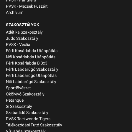
PVSK - Panthers
PVSK - Mecsek Füszért
Archívum
SZAKOSZTÁLYOK
Atlétika Szakosztály
Judo Szakosztály
PVSK - Veolia
Férfi Kosárlabda Utánpótlás
Női Kosárlabda Utánpótlás
Férfi Kosárlabda B 3x3
Férfi Labdarúgó Szakosztály
Férfi Labdarúgó Utánpótlás
Női Labdarúgó Szakosztály
Sportlövészet
Ökölvívó Szakosztály
Petanque
Sí Szakosztály
Szabadidő Szakosztály
PVSK Taekwondo Tigers
Tájékozódási Futó Szakosztály
Vízilabda Szakosztály