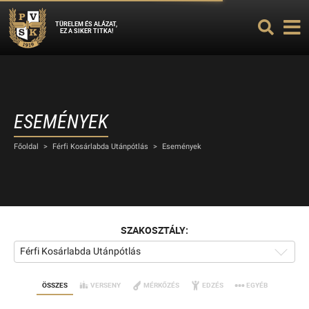
TÜRELEM ÉS ALÁZAT,
EZ A SIKER TITKA!
ESEMÉNYEK
Főoldal
>
Férfi Kosárlabda Utánpótlás
>
Események
SZAKOSZTÁLY:
Férfi Kosárlabda Utánpótlás
ÖSSZES
VERSENY
MÉRKŐZÉS
EDZÉS
EGYÉB