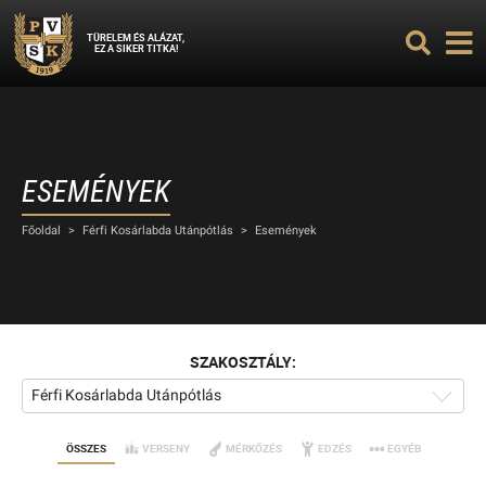
TÜRELEM ÉS ALÁZAT,
EZ A SIKER TITKA!
ESEMÉNYEK
Főoldal
>
Férfi Kosárlabda Utánpótlás
>
Események
SZAKOSZTÁLY:
Férfi Kosárlabda Utánpótlás
ÖSSZES
VERSENY
MÉRKŐZÉS
EDZÉS
EGYÉB