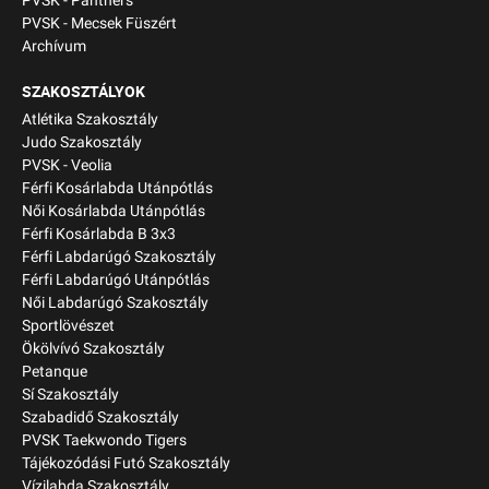
PVSK - Panthers
PVSK - Mecsek Füszért
Archívum
SZAKOSZTÁLYOK
Atlétika Szakosztály
Judo Szakosztály
PVSK - Veolia
Férfi Kosárlabda Utánpótlás
Női Kosárlabda Utánpótlás
Férfi Kosárlabda B 3x3
Férfi Labdarúgó Szakosztály
Férfi Labdarúgó Utánpótlás
Női Labdarúgó Szakosztály
Sportlövészet
Ökölvívó Szakosztály
Petanque
Sí Szakosztály
Szabadidő Szakosztály
PVSK Taekwondo Tigers
Tájékozódási Futó Szakosztály
Vízilabda Szakosztály