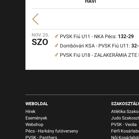
HAVI
NOV 20.
132-29
PVSK Fiú U11 - NKA Pécs:
SZO
32
Dombóvári KSA - PVSK Fiú U11:
PVSK Fiú U18 - ZALAKERÁMIA ZTE
WEBOLDAL
SZAKOSZTÁL
Hírek
Atlétika Szako
Események
Judo Szakoszt
Webshop
PVSK - Veolia
Pécs - Harkány futóverseny
Férfi Kosárla
PVSK - Panthers
Női Kosárlabd