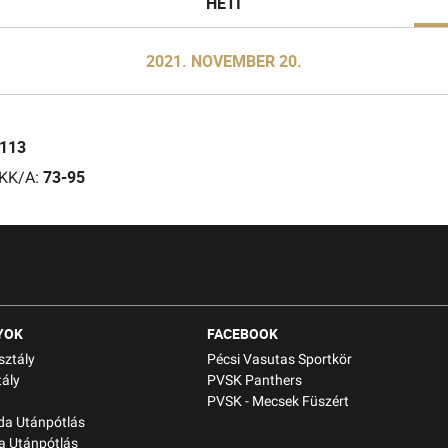
HETI
2021. NOVEMBER 20.
-113
73-95
 KK/A:
YOK
FACEBOOK
sztály
Pécsi Vasutas Sportkör
ály
PVSK Panthers
PVSK - Mecsek Füszért
bda Utánpótlás
a Utánpótlás