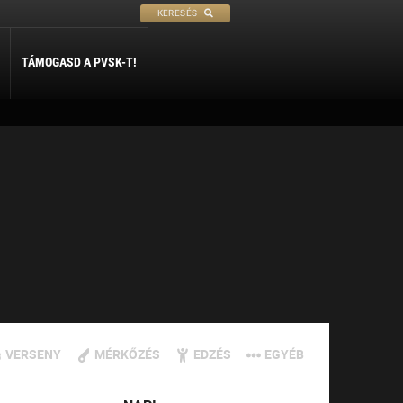
KERESÉS
TÁMOGASD A PVSK-T!
PETANQUE
SÍ
SZABADIDŐ
ly
Petanque
Sí Szakosztály
Szabadidő Szakosztály
VERSENY
MÉRKŐZÉS
EDZÉS
EGYÉB