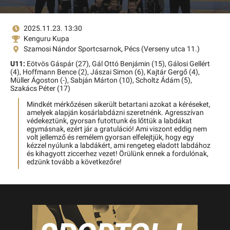
2025.11.23. 13:30
Kenguru Kupa
Szamosi Nándor Sportcsarnok, Pécs (Verseny utca 11.)
U11:
Eötvös Gáspár (27),
Gál Ottó Benjámin (15),
Gálosi Gellért
(4),
Hoffmann Bence (2),
Jászai Simon (6),
Kajtár Gergő (4),
Müller Ágoston (-),
Sabján Márton (10),
Scholtz Ádám (5),
Szakács Péter (17)
Mindkét mérkőzésen sikerült betartani azokat a kéréseket,
amelyek alapján kosárlabdázni szeretnénk. Agresszívan
védekeztünk, gyorsan futottunk és lőttük a labdákat
egymásnak, ezért jár a gratuláció! Ami viszont eddig nem
volt jellemző és remélem gyorsan elfelejtjük, hogy egy
kézzel nyúlunk a labdákért, ami rengeteg eladott labdához
és kihagyott ziccerhez vezet! Örülünk ennek a fordulónak,
edzünk tovább a következőre!