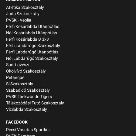
Atlétika Szakosztály
Judo Szakosztály
PVSK - Veolia
Férfi Kosárlabda Utánpótlás
Női Kosárlabda Utánpótlás
Férfi Kosárlabda B 3x3
Férfi Labdarúgó Szakosztály
Férfi Labdarúgó Utánpótlás
Női Labdarúgó Szakosztály
Sportlövészet
Ökölvívó Szakosztály
Petanque
Sí Szakosztály
Szabadidő Szakosztály
PVSK Taekwondo Tigers
Tájékozódási Futó Szakosztály
Vízilabda Szakosztály
FACEBOOK
Pécsi Vasutas Sportkör