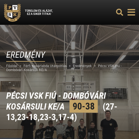
TÜRELEM ÉS ALÁZAT,
EZ A SIKER TITKA!
EREDMÉNY
Főoldal
>
Férfi Kosárlabda Utánpótlás
>
Eredmények
>
Pécsi VSK Fiú -
Dombóvári Kosársuli KE/A
PÉCSI VSK FIÚ - DOMBÓVÁRI
90-38
KOSÁRSULI KE/A
(27-
13,23-18,23-3,17-4)