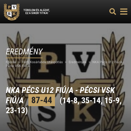
TÜRELEM ÉS ALÁZAT,
EZ A SIKER TITKA!
EREDMÉNY
Főoldal
>
Férfi Kosárlabda Utánpótlás
>
Eredmények
>
NKA Pécs U12 Fiú/A -
Pécsi VSK Fiú/A
NKA PÉCS U12 FIÚ/A - PÉCSI VSK
87-44
FIÚ/A
(14-8, 35-14, 15-9,
23-13)