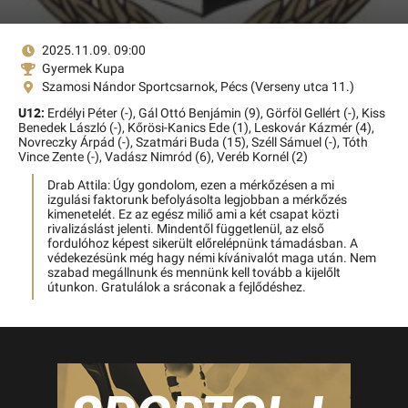
2025.11.09. 09:00
Gyermek Kupa
Szamosi Nándor Sportcsarnok, Pécs (Verseny utca 11.)
U12:
Erdélyi Péter (-),
Gál Ottó Benjámin (9),
Görföl Gellért (-),
Kiss
Benedek László (-),
Kőrösi-Kanics Ede (1),
Leskovár Kázmér (4),
Novreczky Árpád (-),
Szatmári Buda (15),
Széll Sámuel (-),
Tóth
Vince Zente (-),
Vadász Nimród (6),
Veréb Kornél (2)
Drab Attila: Úgy gondolom, ezen a mérkőzésen a mi
izgulási faktorunk befolyásolta legjobban a mérkőzés
kimenetelét. Ez az egész miliő ami a két csapat közti
rivalizáslást jelenti. Mindentől függetlenül, az első
fordulóhoz képest sikerült előrelépnünk támadásban. A
védekezésünk még hagy némi kívánivalót maga után. Nem
szabad megállnunk és mennünk kell tovább a kijelőlt
útunkon. Gratulálok a sráconak a fejlődéshez.