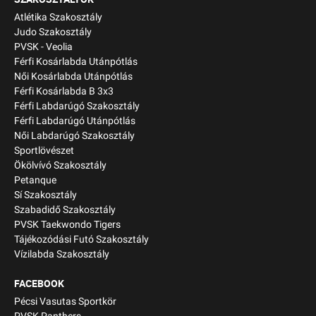
Atlétika Szakosztály
Judo Szakosztály
PVSK - Veolia
Férfi Kosárlabda Utánpótlás
Női Kosárlabda Utánpótlás
Férfi Kosárlabda B 3x3
Férfi Labdarúgó Szakosztály
Férfi Labdarúgó Utánpótlás
Női Labdarúgó Szakosztály
Sportlövészet
Ökölvívó Szakosztály
Petanque
Sí Szakosztály
Szabadidő Szakosztály
PVSK Taekwondo Tigers
Tájékozódási Futó Szakosztály
Vízilabda Szakosztály
FACEBOOK
Pécsi Vasutas Sportkör