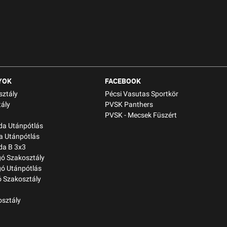
YOK
FACEBOOK
sztály
Pécsi Vasutas Sportkör
ály
PVSK Panthers
PVSK - Mecsek Füszért
bda Utánpótlás
a Utánpótlás
da B 3x3
gó Szakosztály
gó Utánpótlás
 Szakosztály
osztály