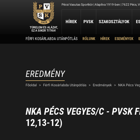
Pécsi Vasutas Sportkör | Alapítva 1919-ben | 7622 Pécs, Ve
HÍREK
PVSK
SZAKOSZTÁLYOK
E
TÜRELEM ÉS ALÁZAT,
EZ A SIKER TITKA!
Kapcsolat
FÉRFI KOSÁRLABDA UTÁNPÓTLÁS
RÓLUNK
HÍREK
ESEMÉNYEK
ATLÉTIKA
JUDO
KOSÁRLABDA
Rólunk
Elérhetőség
Atlétika Szakosztály
Judo Szakosztály
PVSK - Veolia
Elnökség
Férfi Kosárlabda Ut
Női Kosárlabda Után
A PVSK aranygyűrűsei
Férfi Kosárlabda B 3
A PVSK tiszteletbeli tagjai
EREDMÉNY
TAEKWONDO
TÁJÉKOZÓDÁSI FUTÁS
Alapítványaink
VÍ
Főoldal
>
Férfi Kosárlabda Utánpótlás
>
Eredmények
>
NKA Pécs Veg
PVSK Taekwondo Tigers
Tájékozódási Futó Szakosztály
Létesítményeink
Víz
Dokumentumok
Sportolj nálunk
NKA PÉCS VEGYES/C - PVSK F
Nyári Táboraink
12,13-12)
Archívum
Sports Together 2026/27