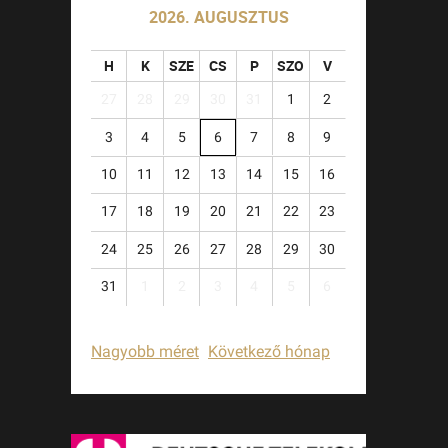
2026. AUGUSZTUS
H
K
SZE
CS
P
SZO
V
27
28
29
30
31
1
2
3
4
5
6
7
8
9
10
11
12
13
14
15
16
17
18
19
20
21
22
23
24
25
26
27
28
29
30
31
1
2
3
4
5
6
Nagyobb méret
Következő hónap