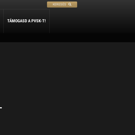
KERESÉS
TÁMOGASD A PVSK-T!
PETANQUE
SÍ
SZABADIDŐ
ly
Petanque
Sí Szakosztály
Szabadidő Szakosztály
-