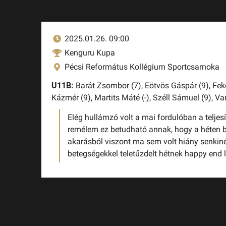
2025.01.26. 09:00
Kenguru Kupa
Pécsi Református Kollégium Sportcsarnoka
U11B:
Barát Zsombor (7),
Eötvös Gáspár (9),
Fek
Kázmér (9),
Martits Máté (-),
Széll Sámuel (9),
Va
Elég hullámzó volt a mai fordulóban a telje
remélem ez betudható annak, hogy a héten 
akarásból viszont ma sem volt hiány senkin
betegségekkel teletűzdelt hétnek happy end l