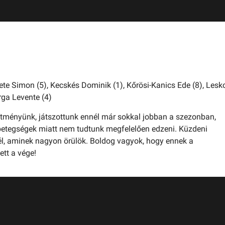
ete Simon (5),
Kecskés Dominik (1),
Kőrösi-Kanics Ede (8),
Lesk
rga Levente (4)
sítményünk, játszottunk ennél már sokkal jobban a szezonban,
betegségek miatt nem tudtunk megfelelően edzeni. Küzdeni
él, aminek nagyon örülök. Boldog vagyok, hogy ennek a
ett a vége!