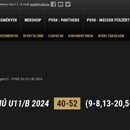
rseny utca 11. | E-mail:
iroda@pvsk.hu
SEMÉNYEK
WEBSHOP
PVSK - PANTHERS
PVSK - MECSEK FÜSZÉRT
EREDMÉNYEK
SPORTOLÓINK
CSAPATOK
DOKUMENTUMOK
NYÁRI TÁBORAINK
LABDARÚGÁS
LÖVÉSZET
ÖKÖLVÍVÁS
U19A
Férfi Labdarúgó Szakosztály
Sportlövészet
Ökölvívó Szakosztá
ánpótlás
Férfi Labdarúgó Utánpótlás
U16 A
pótlás
Női Labdarúgó Szakosztály
U14A
x3
U14B
ZILABDA
U12
yes/C - PVSK fiú U11/B 2024
ilabda Szakosztály
U11
U10
IÚ U11/B 2024
40-52
(9-8,13-20,5