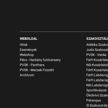
WEBOLDAL
SZAKOSZTÁL
Hírek
Atlétika Szako
Események
Judo Szakoszt
Webshop
PVSK - Veolia
Pécs - Harkány futóverseny
Férfi Kosárla
PVSK - Panthers
Női Kosárlabd
PVSK - Mecsek Füszért
Férfi Kosárlab
Archívum
Férfi Labdarú
Férfi Labdarú
Női Labdarúgó
Sportlövészet
Ökölvívó Szak
Petanque
Sí Szakosztály