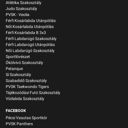
Atlétika Szakosztály
Judo Szakosztály
PVSK - Veolia
Férfi Kosárlabda Utánpótlás
Női Kosárlabda Utánpótlás
Férfi Kosárlabda B 3x3
Férfi Labdarúgó Szakosztály
Férfi Labdarúgó Utánpótlás
Női Labdarúgó Szakosztály
Sportlövészet
Ökölvívó Szakosztály
Petanque
Sí Szakosztály
Szabadidő Szakosztály
PVSK Taekwondo Tigers
Tájékozódási Futó Szakosztály
Vízilabda Szakosztály
FACEBOOK
Pécsi Vasutas Sportkör
PVSK Panthers