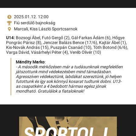
2025.01.12. 12:00
Fiú serdülő bajnokság
Marcali, Kiss László Sportcsarnok
U14:
Bozsogi Ábel,
Futó Gergő (2),
Gál-Farkas Ádám (6),
Hőgye
Pongrác Párisz (8),
Jenczer Balázs Bence (17/6),
Kajtár Ábel (1),
Kis-Novák András (15),
Puszpán Csanád (10),
Tóth Botond (6/6),
Varga Dávid,
Vásárhelyi Péter (4),
Veréb Olivér (10)
Mándity Marko
:
- A második mérkőzésen már a tudásunknak megfelelően
játszottunk mind védekezésben mind támadásban.
Agresszíven védekeztünk, labdákat szereztünk, jó helyen
futottunk és így sok könnyű kosarat tudtunk dobni. U13-
as csapatként a 4 bedobott hármas egész jónak
mondható. Gratulálok a fiataloknak!