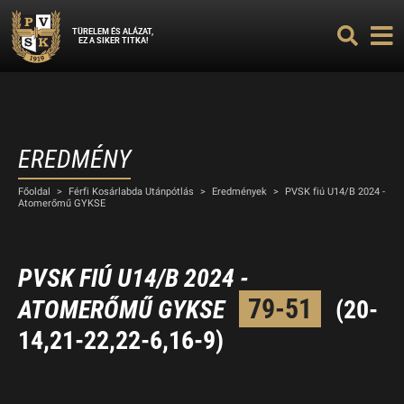
TÜRELEM ÉS ALÁZAT,
EZ A SIKER TITKA!
EREDMÉNY
Főoldal
>
Férfi Kosárlabda Utánpótlás
>
Eredmények
>
PVSK fiú U14/B 2024 -
Atomerőmű GYKSE
PVSK FIÚ U14/B 2024 -
79-51
ATOMERŐMŰ GYKSE
(20-
14,21-22,22-6,16-9)