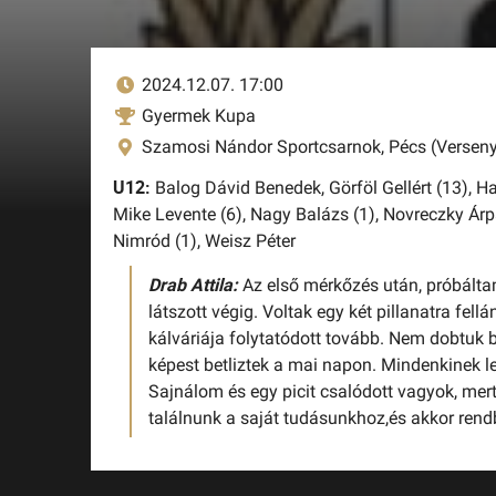
2024.12.07. 17:00
Gyermek Kupa
Szamosi Nándor Sportcsarnok, Pécs (Verseny
U12:
Balog Dávid Benedek,
Görföl Gellért (13),
Ha
Mike Levente (6),
Nagy Balázs (1),
Novreczky Árp
Nimród (1),
Weisz Péter
Drab Attila:
Az első mérkőzés után, próbálta
látszott végig. Voltak egy két pillanatra fel
kálváriája folytatódott tovább. Nem dobtuk b
képest betliztek a mai napon. Mindenkinek l
Sajnálom és egy picit csalódott vagyok, mert
találnunk a saját tudásunkhoz,és akkor rend