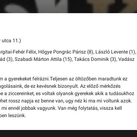
 utca 11.)
rgitai-Fehér Félix,
Hőgye Pongrác Párisz (8),
László Levente (1),
ád (3),
Szabadi Márton Attila (15),
Takács Dominik (3),
Vadász
m a gyerekeket felrázni.Teljesen az öltözőben maradtunk ez
lángolásaink, de ez kevésnek bizonyult. Az előző mérkőzés
e a ziccereinket, es voltak olyanok gyerekek akik a tudásukhoz
ehet rossz napja ez benne van, ugy néz ki ma mi voltunk azok.
 mi ennél jobbak vagyunk. Van még folytatás, vissza kell
ben leszünk.