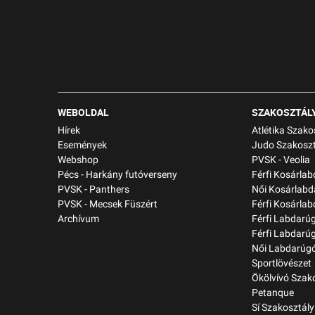
WEBOLDAL
SZAKOSZTÁL
Hírek
Atlétika Szako
Események
Judo Szakoszt
Webshop
PVSK - Veolia
Pécs - Harkány futóverseny
Férfi Kosárla
PVSK - Panthers
Női Kosárlabd
PVSK - Mecsek Füszért
Férfi Kosárlab
Archívum
Férfi Labdarú
Férfi Labdarú
Női Labdarúgó
Sportlövészet
Ökölvívó Szak
Petanque
Sí Szakosztály