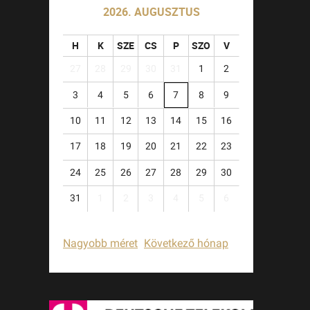
2026. AUGUSZTUS
H
K
SZE
CS
P
SZO
V
27
28
29
30
31
1
2
3
4
5
6
7
8
9
10
11
12
13
14
15
16
17
18
19
20
21
22
23
24
25
26
27
28
29
30
31
1
2
3
4
5
6
Nagyobb méret
Következő hónap