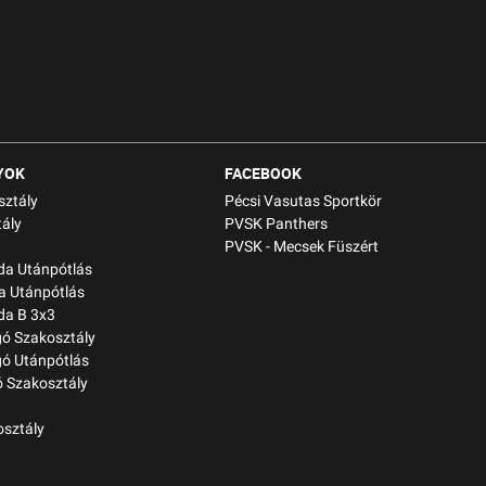
YOK
FACEBOOK
sztály
Pécsi Vasutas Sportkör
ály
PVSK Panthers
PVSK - Mecsek Füszért
bda Utánpótlás
a Utánpótlás
da B 3x3
gó Szakosztály
gó Utánpótlás
 Szakosztály
osztály