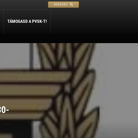
KERESÉS
TÁMOGASD A PVSK-T!
PETANQUE
SÍ
SZABADIDŐ
ly
Petanque
Sí Szakosztály
Szabadidő Szakosztály
30-