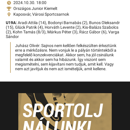
2024.10.30. 18:00
Országos Junior Kiemelt
Kaposvár, Városi Sportcsarnok
U19A:
Aradi Attila (14),
Bodonyi Barnabás (2),
Bunos Oleksandr
(15),
Glück Patrik (4),
Horváth Levente (2),
Kis-Balázs Szabolcs
(2),
Kohn Tamás (8/3),
Márkus Péter (3),
Rácz Gábor (6),
Varga
Sándor
Juhász Olivér: Sajnos nem kellően felkészülten érkeztünk
erre a mérkőzésre. Nem vonjuk le a pályán történtekből a
megfelelő konzekvenciákat. Akkor sem, ha jól csinálunk
valamit és akkor sem ha hibázunk. Így viszont sem
megismételni, sem kijavítani nem tudjuk, amit kell. Vagy
nem azt javítjuk és nem azt ismételjük, amit kellene.