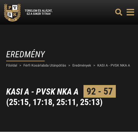
TÜRELEM ÉS ALÁZAT,
EZ A SIKER TITKA!
EREDMÉNY
Főoldal
>
Férfi Kosárlabda Utánpótlás
>
Eredmények
>
KASI A - PVSK NKA A
92 - 57
KASI A - PVSK NKA A
(25:15, 17:18, 25:11, 25:13)