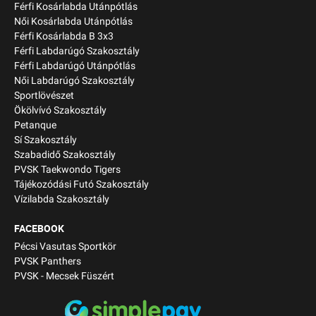
Férfi Kosárlabda Utánpótlás
Női Kosárlabda Utánpótlás
Férfi Kosárlabda B 3x3
Férfi Labdarúgó Szakosztály
Férfi Labdarúgó Utánpótlás
Női Labdarúgó Szakosztály
Sportlövészet
Ökölvívó Szakosztály
Petanque
Sí Szakosztály
Szabadidő Szakosztály
PVSK Taekwondo Tigers
Tájékozódási Futó Szakosztály
Vízilabda Szakosztály
FACEBOOK
Pécsi Vasutas Sportkör
PVSK Panthers
PVSK - Mecsek Füszért