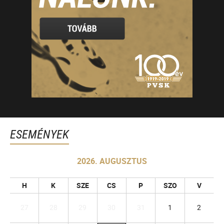
ESEMÉNYEK
2026. AUGUSZTUS
H
K
SZE
CS
P
SZO
V
27
28
29
30
31
1
2