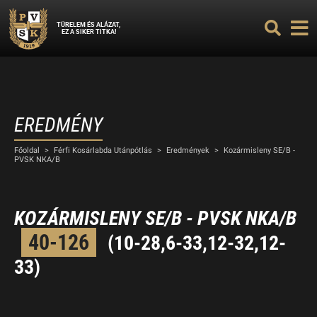
TÜRELEM ÉS ALÁZAT,
EZ A SIKER TITKA!
EREDMÉNY
Főoldal
>
Férfi Kosárlabda Utánpótlás
>
Eredmények
>
Kozármisleny SE/B -
PVSK NKA/B
KOZÁRMISLENY SE/B - PVSK NKA/B
40-126
(10-28,6-33,12-32,12-
33)