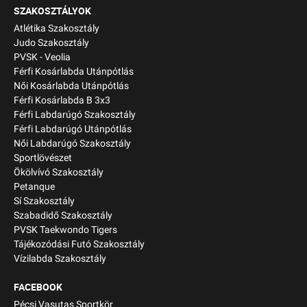
SZAKOSZTÁLYOK
Atlétika Szakosztály
Judo Szakosztály
PVSK - Veolia
Férfi Kosárlabda Utánpótlás
Női Kosárlabda Utánpótlás
Férfi Kosárlabda B 3x3
Férfi Labdarúgó Szakosztály
Férfi Labdarúgó Utánpótlás
Női Labdarúgó Szakosztály
Sportlövészet
Ökölvívó Szakosztály
Petanque
Sí Szakosztály
Szabadidő Szakosztály
PVSK Taekwondo Tigers
Tájékozódási Futó Szakosztály
Vízilabda Szakosztály
FACEBOOK
Pécsi Vasutas Sportkör