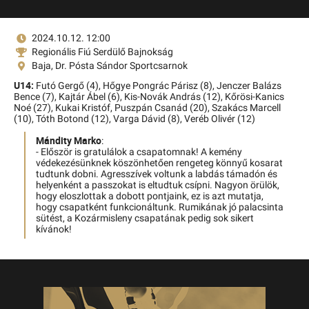
2024.10.12. 12:00
Regionális Fiú Serdülő Bajnokság
Baja, Dr. Pósta Sándor Sportcsarnok
U14:
Futó Gergő (4),
Hőgye Pongrác Párisz (8),
Jenczer Balázs
Bence (7),
Kajtár Ábel (6),
Kis-Novák András (12),
Kőrösi-Kanics
Noé (27),
Kukai Kristóf,
Puszpán Csanád (20),
Szakács Marcell
(10),
Tóth Botond (12),
Varga Dávid (8),
Veréb Olivér (12)
Mándity Marko
:
- Először is gratulálok a csapatomnak! A kemény
védekezésünknek köszönhetően rengeteg könnyű kosarat
tudtunk dobni. Agresszívek voltunk a labdás támadón és
helyenként a passzokat is eltudtuk csípni. Nagyon örülök,
hogy eloszlottak a dobott pontjaink, ez is azt mutatja,
hogy csapatként funkcionáltunk. Rumikának jó palacsinta
sütést, a Kozármisleny csapatának pedig sok sikert
kívánok!