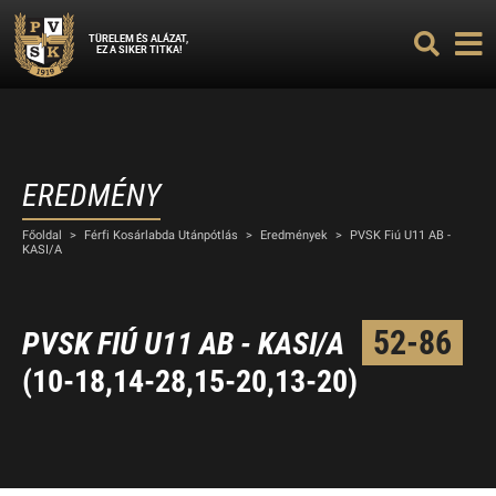
TÜRELEM ÉS ALÁZAT,
EZ A SIKER TITKA!
EREDMÉNY
Főoldal
>
Férfi Kosárlabda Utánpótlás
>
Eredmények
>
PVSK Fiú U11 AB -
KASI/A
52-86
PVSK FIÚ U11 AB - KASI/A
(10-18,14-28,15-20,13-20)