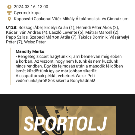
2024.03.16. 13:00
Gyermek kupa
Kaposvári Csokonai Vitéz Mihály Általános Isk. és Gimnázium
U12B:
Bozsogi Ábel,
Erdélyi Zalán (1),
Herendi Péter Ákos (2),
Kádár Iván András (4),
László Levente (5),
Mátrai Marcell (2),
Papp Szilas,
Szabadi Márton Attila (7),
Takács Dominik,
Vásárhelyi
Péter (7),
Weisz Péter
Mándity Marko
:
- Rengeteg ziccert hagytunk ki, ami benne van még ebben
a korban. Az viszont, hogy nem futunk és nem küzdünk
nincs rendben. Egy kis fejmosás után a második félidőben
ismét küzdöttünk így az már jobban sikerült.
A csapattársak példát vehetnek Weisz Peti
védőmunkájáról! Sok sikert a Bonyhádnak!