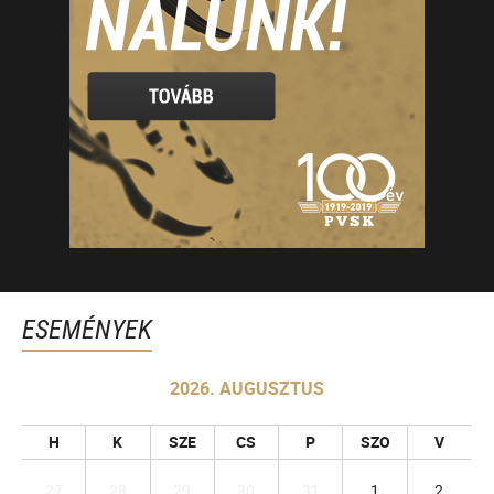
ESEMÉNYEK
2026. AUGUSZTUS
H
K
SZE
CS
P
SZO
V
27
28
29
30
31
1
2