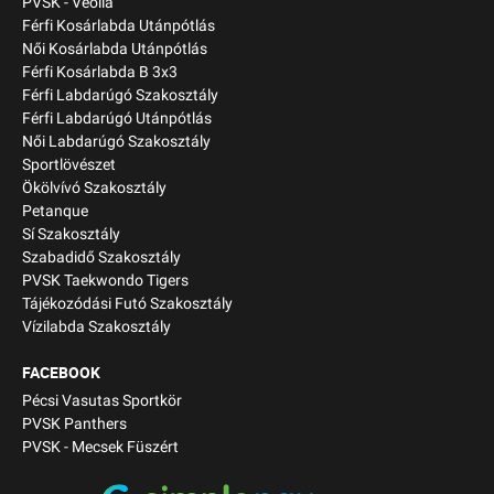
PVSK - Veolia
Férfi Kosárlabda Utánpótlás
Női Kosárlabda Utánpótlás
Férfi Kosárlabda B 3x3
Férfi Labdarúgó Szakosztály
Férfi Labdarúgó Utánpótlás
Női Labdarúgó Szakosztály
Sportlövészet
Ökölvívó Szakosztály
Petanque
Sí Szakosztály
Szabadidő Szakosztály
PVSK Taekwondo Tigers
Tájékozódási Futó Szakosztály
Vízilabda Szakosztály
FACEBOOK
Pécsi Vasutas Sportkör
PVSK Panthers
PVSK - Mecsek Füszért