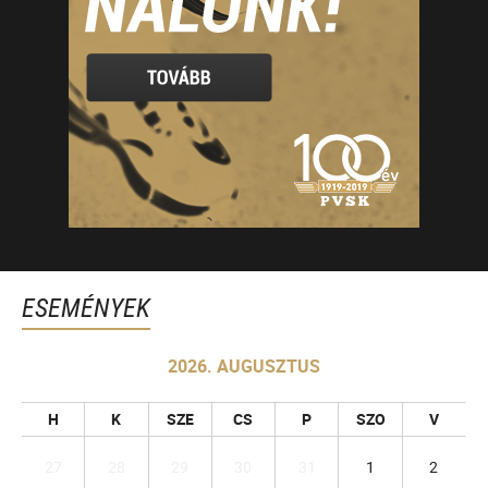
ESEMÉNYEK
2026. AUGUSZTUS
H
K
SZE
CS
P
SZO
V
27
28
29
30
31
1
2