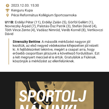
2023.12.03. 15:30
Kenguru Kupa
Pécsi Református Kollégium Sportcsarnoka
U11B:
Erdélyi Péter (11),
Erdélyi Zalán (5),
Görföl Gellért (1),
Novreczky Árpád (7),
Palotás-Ősz Patrik (3),
Stefán Dávid (4),
Tóth Vince Zente (4),
Vadász Nimród,
Veréb Kornél (8),
Vertkovczi
Dávid
Stranszky Bettina
: A második mérkőzést nagyon jól
kezdtük, az első negyed védekezése kifejezetten jól nézett
ki. A fejlődésünket tekintve, megért a csapat arra, hogy
erősebb csoportban játszunk a következő fordulóban. Ezt
a két megnyert meccsel el is értük. Gratulálok a Fiúknak.
köszönjük a mérkőzést az ellenfelünknek.