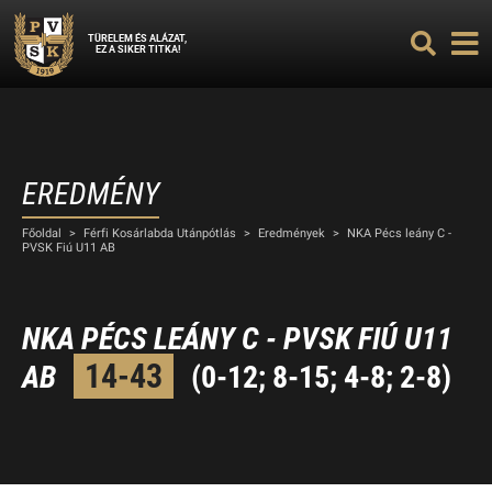
TÜRELEM ÉS ALÁZAT,
EZ A SIKER TITKA!
EREDMÉNY
Főoldal
>
Férfi Kosárlabda Utánpótlás
>
Eredmények
>
NKA Pécs leány C -
PVSK Fiú U11 AB
NKA PÉCS LEÁNY C - PVSK FIÚ U11
14-43
AB
(0-12; 8-15; 4-8; 2-8)