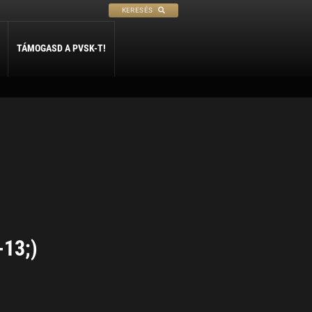
KERESÉS
TÁMOGASD A PVSK-T!
PETANQUE
SÍ
SZABADIDŐ
ly
Petanque
Sí Szakosztály
Szabadidő Szakosztály
-13;)