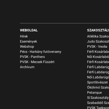
WEBOLDAL
SZAKOSZTÁL
Hírek
Atlétika Szako
Események
Judo Szakoszt
Webshop
PVSK - Veolia
Pécs - Harkány futóverseny
Férfi Kosárla
PVSK - Panthers
Női Kosárlabd
PVSK - Mecsek Füszért
Férfi Kosárlab
Archívum
Férfi Labdarú
Férfi Labdarú
Női Labdarúgó
Sportlövészet
Ökölvívó Szak
Petanque
Sí Szakosztály
Szabadidő Sza
PVSK Taekwon