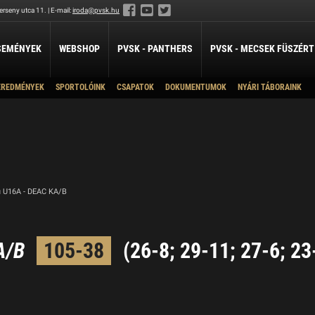
rseny utca 11. | E-mail:
iroda@pvsk.hu
SEMÉNYEK
WEBSHOP
PVSK - PANTHERS
PVSK - MECSEK FÜSZÉRT
EREDMÉNYEK
SPORTOLÓINK
CSAPATOK
DOKUMENTUMOK
NYÁRI TÁBORAINK
LABDARÚGÁS
LÖVÉSZET
ÖKÖLVÍVÁS
U19A
Férfi Labdarúgó Szakosztály
Sportlövészet
Ökölvívó Szakosztá
ánpótlás
Férfi Labdarúgó Utánpótlás
U16 A
pótlás
Női Labdarúgó Szakosztály
U14A
x3
U14B
ZILABDA
U12
 U16A - DEAC KA/B
ilabda Szakosztály
U11
U10
A/B
105-38
(26-8; 29-11; 27-6; 23