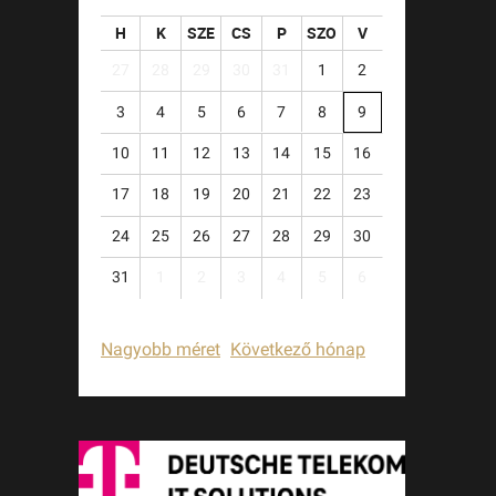
H
K
SZE
CS
P
SZO
V
27
28
29
30
31
1
2
3
4
5
6
7
8
9
10
11
12
13
14
15
16
17
18
19
20
21
22
23
24
25
26
27
28
29
30
31
1
2
3
4
5
6
Nagyobb méret
Következő hónap