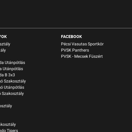
YOK
FACEBOOK
sztály
Pécsi Vasutas Sportkör
ály
PVSK Panthers
PVSK - Mecsek Füszért
bda Utánpótlás
a Utánpótlás
da B 3x3
gó Szakosztály
gó Utánpótlás
 Szakosztály
osztály
kosztály
do Tigers