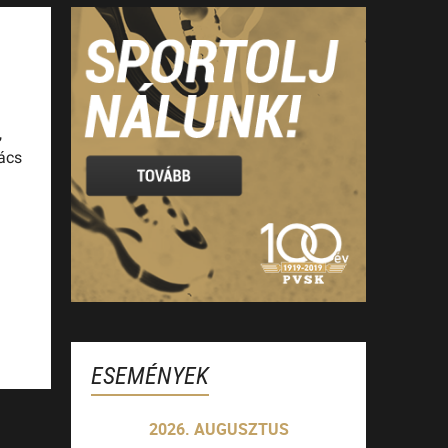
,
ács
ESEMÉNYEK
2026. AUGUSZTUS