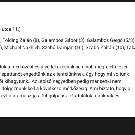
 utca 11.)
),
Földing Zalán (8),
Galambos Gábor (3),
Galambos Gergő (5/3)
),
Michael Nakhleh,
Szabó Damján (16),
Szabó Zoltán (10),
Tak
tük a mérkőzést és a védekezésünk sem volt megfelelő. Ezen
 lepattanót engedtünk az ellenfelünknek, úgy hogy mi voltunk
tőt kihagytunk...Az utolsó negyedben pedig már senki nem
dolgoznunk kell a következő mérkőzésig. Ami bíztató, hogy a
 ezt alátámasztja a 24 gólpassz. Gratulálok a fiúknak és