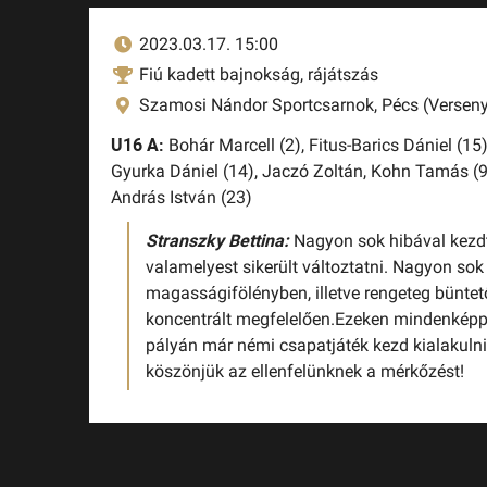
2023.03.17. 15:00
Fiú kadett bajnokság, rájátszás
Szamosi Nándor Sportcsarnok, Pécs (Verseny
U16 A:
Bohár Marcell (2),
Fitus-Barics Dániel (15
Gyurka Dániel (14),
Jaczó Zoltán,
Kohn Tamás (9
András István (23)
Stranszky Bettina:
Nagyon sok hibával kezd
valamelyest sikerült változtatni. Nagyon sok
magasságifölényben, illetve rengeteg bünte
koncentrált megfelelően.Ezeken mindenképp 
pályán már némi csapatjáték kezd kialakulni
köszönjük az ellenfelünknek a mérkőzést!