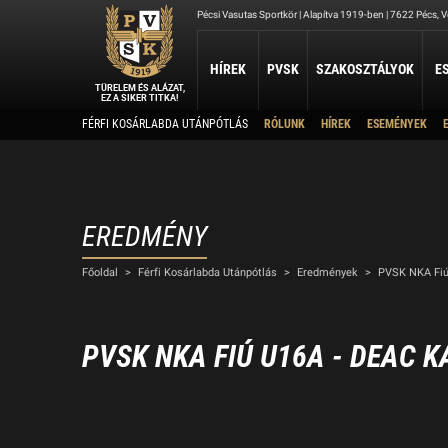
Pécsi Vasutas Sportkör | Alapítva 1919-ben | 7622 Pécs, Ve
HÍREK
PVSK
SZAKOSZTÁLYOK
E
TÜRELEM ÉS ALÁZAT,
EZ A SIKER TITKA!
Kapcsolat
FÉRFI KOSÁRLABDA UTÁNPÓTLÁS
RÓLUNK
HÍREK
ESEMÉNYEK
ATLÉTIKA
JUDO
KOSÁRLABDA
Rólunk
Elérhetőség
Atlétika Szakosztály
Judo Szakosztály
PVSK - Veolia
Elnökség
Férfi Kosárlabda Ut
Női Kosárlabda Után
A PVSK aranygyűrűsei
Férfi Kosárlabda B 3
A PVSK tiszteletbeli tagjai
EREDMÉNY
TAEKWONDO
TÁJÉKOZÓDÁSI FUTÁS
Alapítványaink
VÍ
Főoldal
>
Férfi Kosárlabda Utánpótlás
>
Eredmények
>
PVSK NKA Fiú
PVSK Taekwondo Tigers
Tájékozódási Futó Szakosztály
Létesítményeink
Víz
Dokumentumok
Sportolj nálunk
PVSK NKA FIÚ U16A - DEAC K
Nyári Táboraink
Archívum
Sports Together 2026/27