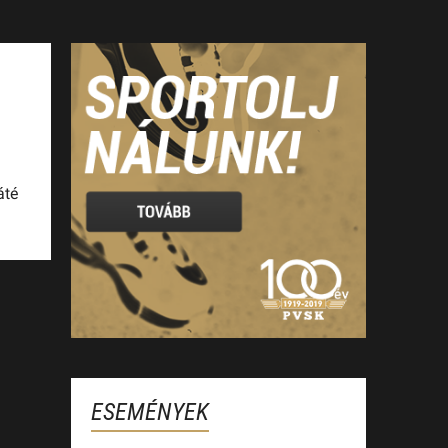
a
áté
ESEMÉNYEK