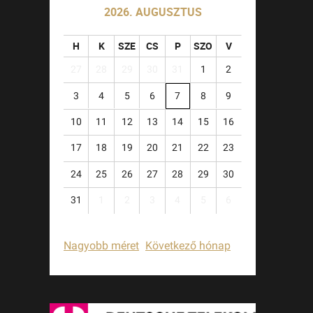
2026. AUGUSZTUS
H
K
SZE
CS
P
SZO
V
27
28
29
30
31
1
2
3
4
5
6
7
8
9
10
11
12
13
14
15
16
17
18
19
20
21
22
23
24
25
26
27
28
29
30
31
1
2
3
4
5
6
Nagyobb méret
Következő hónap