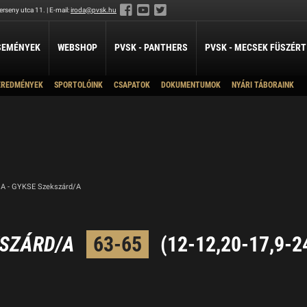
rseny utca 11. | E-mail:
iroda@pvsk.hu
SEMÉNYEK
WEBSHOP
PVSK - PANTHERS
PVSK - MECSEK FÜSZÉRT
EREDMÉNYEK
SPORTOLÓINK
CSAPATOK
DOKUMENTUMOK
NYÁRI TÁBORAINK
LABDARÚGÁS
LÖVÉSZET
ÖKÖLVÍVÁS
U19A
Férfi Labdarúgó Szakosztály
Sportlövészet
Ökölvívó Szakosztá
ánpótlás
Férfi Labdarúgó Utánpótlás
U16 A
pótlás
Női Labdarúgó Szakosztály
U14A
x3
U14B
ZILABDA
U12
 A - GYKSE Szekszárd/A
ilabda Szakosztály
U11
U10
EKSZÁRD/A
63-65
(12-12,20-17,9-2