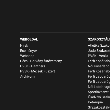
WEBOLDAL
SZAKOSZTÁL
Hírek
Atlétika Szako
Események
Judo Szakoszt
Webshop
PVSK - Veolia
Pécs - Harkány futóverseny
Férfi Kosárla
PVSK - Panthers
Női Kosárlabd
PVSK - Mecsek Füszért
Férfi Kosárlab
Archívum
Férfi Labdarú
Férfi Labdarú
Női Labdarúgó
Sportlövészet
Ökölvívó Szak
Petanque
Sí Szakosztály