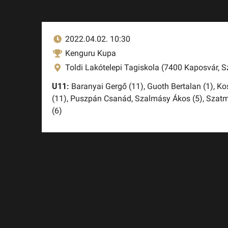
2022.04.02. 10:30
Kenguru Kupa
Toldi Lakótelepi Tagiskola (7400 Kaposvár, Sz
U11:
Baranyai Gergő (11),
Guoth Bertalan (1),
Ko
(11),
Puszpán Csanád,
Szalmásy Ákos (5),
Szatm
(6)