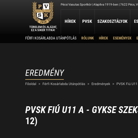
Pécsi Vasutas Sportkör | Alapítva 1919-ben | 7622 Pécs, Ve
HÍREK
PVSK
SZAKOSZTÁLYOK
E
TÜRELEM ÉS ALÁZAT,
EZ A SIKER TITKA!
Kapcsolat
FÉRFI KOSÁRLABDA UTÁNPÓTLÁS
RÓLUNK
HÍREK
ESEMÉNYEK
ATLÉTIKA
JUDO
KOSÁRLABDA
Rólunk
Elérhetőség
Atlétika Szakosztály
Judo Szakosztály
PVSK - Veolia
Elnökség
Férfi Kosárlabda Ut
Női Kosárlabda Után
A PVSK aranygyűrűsei
Férfi Kosárlabda B 3
A PVSK tiszteletbeli tagjai
EREDMÉNY
TAEKWONDO
TÁJÉKOZÓDÁSI FUTÁS
Alapítványaink
VÍ
Főoldal
>
Férfi Kosárlabda Utánpótlás
>
Eredmények
>
PVSK Fiú U11
PVSK Taekwondo Tigers
Tájékozódási Futó Szakosztály
Létesítményeink
Víz
Dokumentumok
Sportolj nálunk
PVSK FIÚ U11 A - GYKSE SZ
Nyári Táboraink
12)
Archívum
Sports Together 2026/27