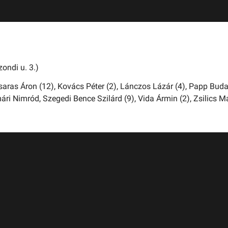
ondi u. 3.)
saras Áron (12),
Kovács Péter (2),
Lánczos Lázár (4),
Papp Bud
ári Nimród,
Szegedi Bence Szilárd (9),
Vida Ármin (2),
Zsilics M