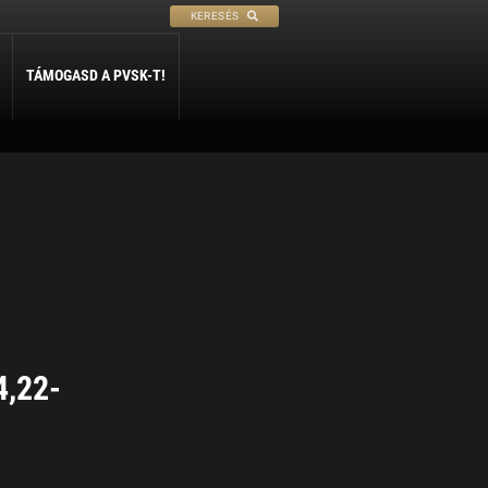
KERESÉS
TÁMOGASD A PVSK-T!
PETANQUE
SÍ
SZABADIDŐ
ly
Petanque
Sí Szakosztály
Szabadidő Szakosztály
4,22-