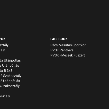
YOK
FACEBOOK
sztály
Pécsi Vasutas Sportkör
ály
PVSK Panthers
PVSK - Mecsek Füszért
bda Utánpótlás
a Utánpótlás
da B 3x3
gó Szakosztály
gó Utánpótlás
 Szakosztály
osztály