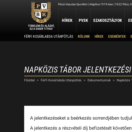
Pécsi Vasutas Sportkör | Alapítva 1919-ben | 7622 Pécs, Ve
HÍREK
PVSK
SZAKOSZTÁLYOK
E
TÜRELEM ÉS ALÁZAT,
EZ A SIKER TITKA!
Kapcsolat
FÉRFI KOSÁRLABDA UTÁNPÓTLÁS
RÓLUNK
HÍREK
ESEMÉNYEK
ATLÉTIKA
JUDO
KOSÁRLABDA
Rólunk
Elérhetőség
Atlétika Szakosztály
Judo Szakosztály
PVSK - Veolia
Elnökség
Férfi Kosárlabda Ut
Női Kosárlabda Után
A PVSK aranygyűrűsei
Férfi Kosárlabda B 3
A PVSK tiszteletbeli tagjai
NAPKÖZIS TÁBOR JELENTKEZÉ
TAEKWONDO
TÁJÉKOZÓDÁSI FUTÁS
Alapítványaink
VÍ
Főoldal
>
Férfi Kosárlabda Utánpótlás
>
Dokumentumok
>
Napközis 
PVSK Taekwondo Tigers
Tájékozódási Futó Szakosztály
Létesítményeink
Víz
Dokumentumok
Sportolj nálunk
Nyári Táboraink
Archívum
A jelentkezéseket a beérkezés sorrendjében tudju
Sports Together 2026/27
A jelentkezés a részvételi díj befizetését követőe