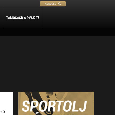
KERESÉS
TÁMOGASD A PVSK-T!
PETANQUE
SÍ
SZABADIDŐ
ly
Petanque
Sí Szakosztály
Szabadidő Szakosztály
őző