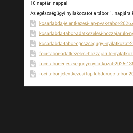
10 naptári nappal.
Az egészségügyi nyilakozatot a tábor 1. napjára
kosarlabda-jelentkezesi-lap-pvsk-tabor-2026
kosarlabda-tabor-adatkezelesi-hozzajarulo-n
kosarlabda-tabor-egeszsegugyi-nyilatkozat-
foci-tabor-adatkezelesi-hozzajarulo-nyilatk
foci-tabor-egeszsegugyi-nyilatkozat-2026-1
foci-tabor-jelentkezesi-lap-labdarugo-tabor