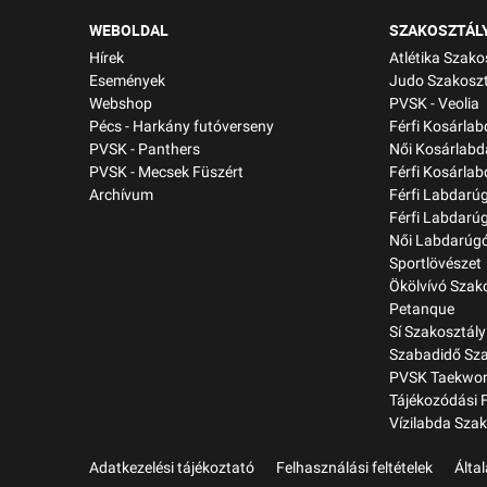
WEBOLDAL
SZAKOSZTÁL
Hírek
Atlétika Szako
Események
Judo Szakoszt
Webshop
PVSK - Veolia
Pécs - Harkány futóverseny
Férfi Kosárla
PVSK - Panthers
Női Kosárlabd
PVSK - Mecsek Füszért
Férfi Kosárlab
Archívum
Férfi Labdarú
Férfi Labdarú
Női Labdarúgó
Sportlövészet
Ökölvívó Szak
Petanque
Sí Szakosztály
Szabadidő Sza
PVSK Taekwon
Tájékozódási 
Vízilabda Szak
Adatkezelési tájékoztató
Felhasználási feltételek
Álta