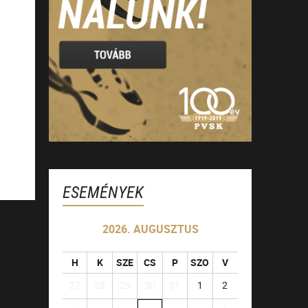
ESEMÉNYEK
2026. AUGUSZTUS
H
K
SZE
CS
P
SZO
V
27
28
29
30
31
1
2