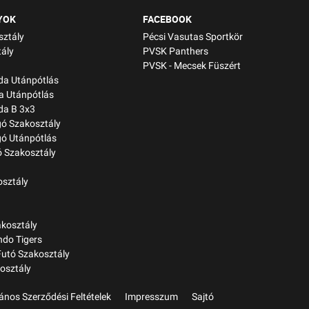
YOK
FACEBOOK
sztály
Pécsi Vasutas Sportkör
ály
PVSK Panthers
PVSK - Mecsek Füszért
bda Utánpótlás
a Utánpótlás
da B 3x3
gó Szakosztály
gó Utánpótlás
 Szakosztály
osztály
kosztály
do Tigers
Futó Szakosztály
osztály
lános Szerződési Feltételek
Impresszum
Sajtó