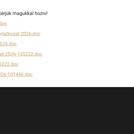
 kérjük magukkal hozni!
.doc
yilatkozat-2026.doc
2026.doc
ozat-2026-135222.doc
35222.doc
-2026-101446.doc