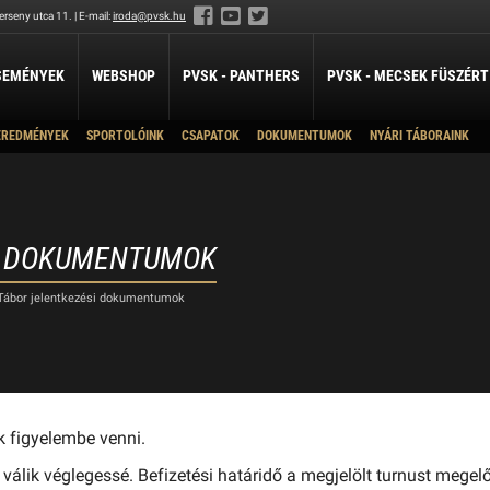
rseny utca 11. | E-mail:
iroda@pvsk.hu
SEMÉNYEK
WEBSHOP
PVSK - PANTHERS
PVSK - MECSEK FÜSZÉRT
EREDMÉNYEK
SPORTOLÓINK
CSAPATOK
DOKUMENTUMOK
NYÁRI TÁBORAINK
LABDARÚGÁS
LÖVÉSZET
ÖKÖLVÍVÁS
U19A
Férfi Labdarúgó Szakosztály
Sportlövészet
Ökölvívó Szakosztá
ánpótlás
Férfi Labdarúgó Utánpótlás
U16 A
pótlás
Női Labdarúgó Szakosztály
U14A
x3
SI DOKUMENTUMOK
U14B
ZILABDA
U12
Tábor jelentkezési dokumentumok
ilabda Szakosztály
U11
U10
k figyelembe venni.
n válik véglegessé. Befizetési határidő a megjelölt turnust megel