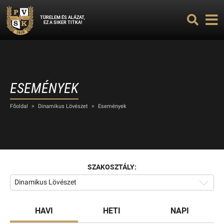
TÜRELEM ÉS ALÁZAT,
EZ A SIKER TITKA!
ESEMÉNYEK
Főoldal
>
Dinamikus Lövészet
>
Események
SZAKOSZTÁLY:
Dinamikus Lövészet
HAVI
HETI
NAPI