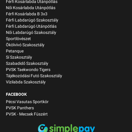
Férfi Kosárlabda Utánpótlás
Női Kosárlabda Utánpótlás
Férfi Kosárlabda B 3x3
Férfi Labdarúgó Szakosztály
Férfi Labdarúgó Utánpótlás
Női Labdarúgó Szakosztály
Sportlövészet
Ökölvívó Szakosztály
Petanque
Sí Szakosztály
Szabadidő Szakosztály
PVSK Taekwondo Tigers
Tájékozódási Futó Szakosztály
Vízilabda Szakosztály
FACEBOOK
Pécsi Vasutas Sportkör
PVSK Panthers
PVSK - Mecsek Füszért