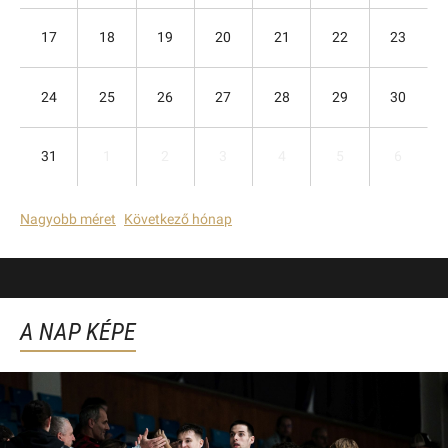
17
18
19
20
21
22
23
24
25
26
27
28
29
30
31
1
2
3
4
5
6
Nagyobb méret
Következő hónap
A NAP KÉPE