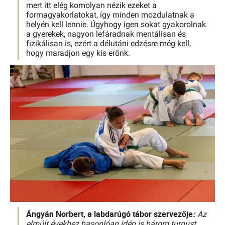
mert itt elég komolyan nézik ezeket a
formagyakorlatokat, így minden mozdulatnak a
helyén kell lennie. Úgyhogy igen sokat gyakorolnak
a gyerekek, nagyon lefáradnak mentálisan és
fizikálisan is, ezért a délutáni edzésre még kell,
hogy maradjon egy kis erőnk.
Ángyán Norbert, a labdarúgó tábor szervezője
:
Az
elmúlt évekhez hasonlóan idén is három turnust