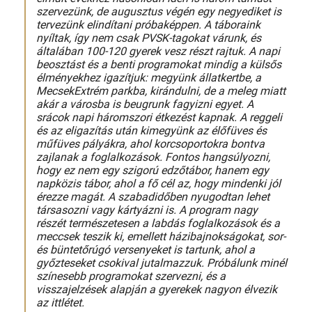
szervezünk, de augusztus végén egy negyediket is
tervezünk elindítani próbaképpen. A táboraink
nyíltak, így nem csak PVSK-tagokat várunk, és
általában 100-120 gyerek vesz részt rajtuk. A napi
beosztást és a benti programokat mindig a külsős
élményekhez igazítjuk: megyünk állatkertbe, a
MecsekExtrém parkba, kirándulni, de a meleg miatt
akár a városba is beugrunk fagyizni egyet. A
srácok napi háromszori étkezést kapnak. A reggeli
és az eligazítás után kimegyünk az élőfüves és
műfüves pályákra, ahol korcsoportokra bontva
zajlanak a foglalkozások. Fontos hangsúlyozni,
hogy ez nem egy szigorú edzőtábor, hanem egy
napközis tábor, ahol a fő cél az, hogy mindenki jól
érezze magát. A szabadidőben nyugodtan lehet
társasozni vagy kártyázni is. A program nagy
részét természetesen a labdás foglalkozások és a
meccsek teszik ki, emellett házibajnokságokat, sor-
és büntetőrúgó versenyeket is tartunk, ahol a
győzteseket csokival jutalmazzuk. Próbálunk minél
színesebb programokat szervezni, és a
visszajelzések alapján a gyerekek nagyon élvezik
az ittlétet.