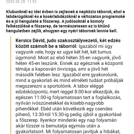
2026.06.28. 11:53
Klubunknál az idei évben is zajlanak a napközis táborok, ahol a
labdarúgóknál és a kosárlabdázóknál a változatos programoké
és a jó hangulaté a főszerep. A judósoknál a komoly
felkészülésé a főszerep, de természetesen ez is kitűnő
hangulatban zajlik, ahogyan egy nyári tábornak lennie kell.
Kersics Dávid, judo szakosztályvezető, két edzés
között számolt be a táborról:
Igazából mi úgy
vagyunk vele, hogy ez ugye két hét, két turnus
úgymond. Most az első héten 35-en vagyunk, jövő
héten 45-en leszünk. Ennek az egésznek a központi
témája a kaposvári övvizsga, ami a jövő hét
második felében lesz. Igazából erre gyakorolunk,
mind a gyakorlati és mind elméleti tudást próbálják
megszerezni a sportolóink. A tábor eléggé
edzésközpontú, mert reggel 8:00-kor elkezdjük, és
egészen 11:00-ig folyamatosan tart a foglalkozás,
nyilván ivószünetekkel és kisebb-nagyobb
pihenőkkel. Ebéd után következik egy csendes
pihenő, 13:30-tól 15:30-ig pedig újból a gyakorlásé
a főszerep. Ilyenkor mindenki egy nap folyamán
akár tízszer is bemutatja egymás után a
gyakorlatsort. Mi folyamatosan javítjuk a hibákat,