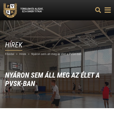
TÜRELEM ÉS ALÁZAT,
EZ A SIKER TITKA!
HÍREK
Főoldal
>
Hírek
>
Nyáron sem áll meg az élet a PVSK-ban
NYÁRON SEM ÁLL MEG AZ ÉLET A
PVSK-BAN