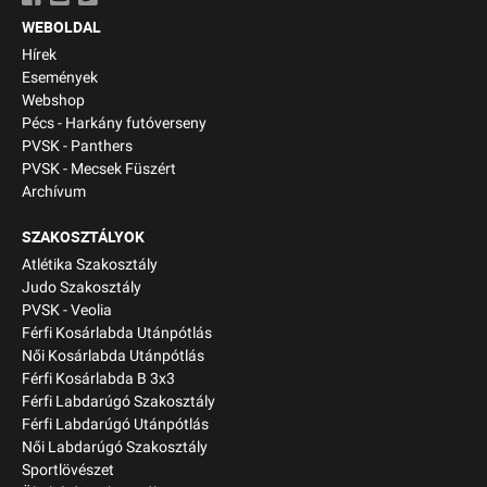
WEBOLDAL
Hírek
Események
Webshop
Pécs - Harkány futóverseny
PVSK - Panthers
PVSK - Mecsek Füszért
Archívum
SZAKOSZTÁLYOK
Atlétika Szakosztály
Judo Szakosztály
PVSK - Veolia
Férfi Kosárlabda Utánpótlás
Női Kosárlabda Utánpótlás
Férfi Kosárlabda B 3x3
Férfi Labdarúgó Szakosztály
Férfi Labdarúgó Utánpótlás
Női Labdarúgó Szakosztály
Sportlövészet