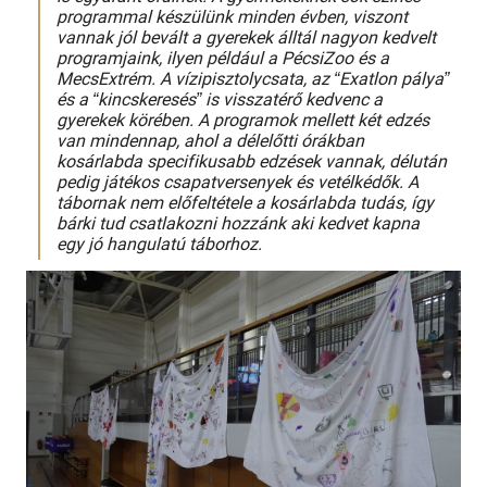
programmal készülünk minden évben, viszont
vannak jól bevált a gyerekek álltál nagyon kedvelt
programjaink, ilyen például a PécsiZoo és a
MecsExtrém. A vízipisztolycsata, az “Exatlon pálya”
és a “kincskeresés” is visszatérő kedvenc a
gyerekek körében. A programok mellett két edzés
van mindennap, ahol a délelőtti órákban
kosárlabda specifikusabb edzések vannak, délután
pedig játékos csapatversenyek és vetélkédők. A
tábornak nem előfeltétele a kosárlabda tudás, így
bárki tud csatlakozni hozzánk aki kedvet kapna
egy jó hangulatú táborhoz.