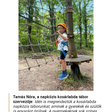
Tamás Nóra, a napközis kosárlabda tábor
szervezője
:
Idén is megrendeztük a kosárlabda
napközis táborunkat, aminek a gyerekek és szülők
is egyaránt örülnek. A gyermekeknek sok színes