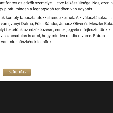
nt fontos az edzők személye, illetve felkészültsége. Nos, ezen a
gy pipát: minden a legnagyobb rendben van ugyanis.
lük komoly tapasztalatokkal rendelkeznek. A kiválasztásukra is
van (Iványi Dalma, Földi Sándor, Juhász Olivér és Meszler Balá
yt fektetünk az edzőképzésre, ennek jegyében fejlesztettünk ki
 visszacsatolás is arról, hogy minden rendben van-e. Bátran
, van mire büszkének lennünk.
TOVÁBBI HÍREK