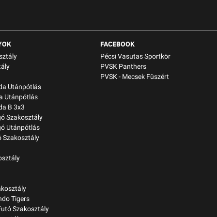
YOK
FACEBOOK
sztály
Pécsi Vasutas Sportkör
ály
PVSK Panthers
PVSK - Mecsek Füszért
bda Utánpótlás
a Utánpótlás
da B 3x3
gó Szakosztály
gó Utánpótlás
 Szakosztály
osztály
kosztály
do Tigers
Futó Szakosztály