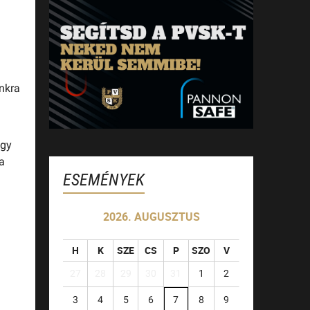
nkra
egy
a
ESEMÉNYEK
2026. AUGUSZTUS
H
K
SZE
CS
P
SZO
V
27
28
29
30
31
1
2
3
4
5
6
7
8
9