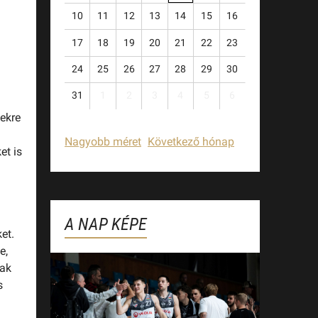
10
11
12
13
14
15
16
17
18
19
20
21
22
23
24
25
26
27
28
29
30
31
1
2
3
4
5
6
zekre
Nagyobb méret
Következő hónap
et is
A NAP KÉPE
et.
e,
sak
s