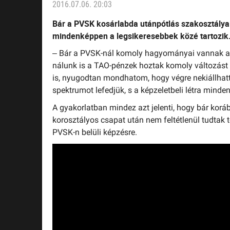
2016.07.06. 20:03
Bár a PVSK
kosárlabda utánpótlás
szakosztálya
mindenképpen a legsikeresebbek közé tartozik
– Bár a PVSK-nál komoly hagyományai vannak az
nálunk is a TAO-pénzek hoztak komoly változást 
is, nyugodtan mondhatom, hogy végre nekiállhatt
spektrumot lefedjük, s a képzeletbeli létra mind
A gyakorlatban mindez azt jelenti, hogy bár koráb
korosztályos csapat után nem feltétlenül tudtak
PVSK-n belüli képzésre.