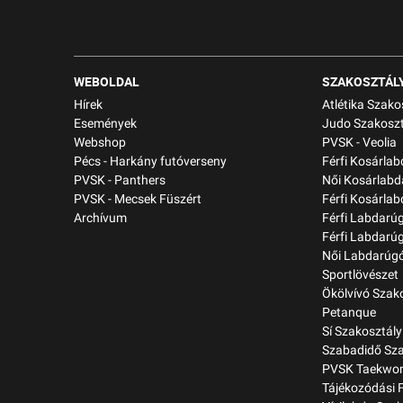
WEBOLDAL
SZAKOSZTÁL
Hírek
Atlétika Szako
Események
Judo Szakoszt
Webshop
PVSK - Veolia
Pécs - Harkány futóverseny
Férfi Kosárla
PVSK - Panthers
Női Kosárlabd
PVSK - Mecsek Füszért
Férfi Kosárlab
Archívum
Férfi Labdarú
Férfi Labdarú
Női Labdarúgó
Sportlövészet
Ökölvívó Szak
Petanque
Sí Szakosztály
Szabadidő Sza
PVSK Taekwon
Tájékozódási 