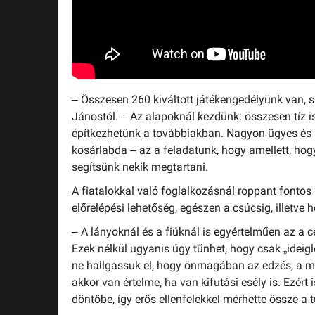
– Összesen 260 kiváltott játékengedélyünk van, 
Jánostól. – Az alapoknál kezdünk: összesen tíz i
építkezhetünk a továbbiakban. Nagyon ügyes és 
kosárlabda – az a feladatunk, hogy amellett, hog
segítsünk nekik megtartani.
A fiatalokkal való foglalkozásnál roppant fontos 
előrelépési lehetőség, egészen a csúcsig, illetve
– A lányoknál és a fiúknál is egyértelműen az a 
Ezek nélkül ugyanis úgy tűnhet, hogy csak „ideigle
ne hallgassuk el, hogy önmagában az edzés, a m
akkor van értelme, ha van kifutási esély is. Ezért
döntőbe, így erős ellenfelekkel mérhette össze a 