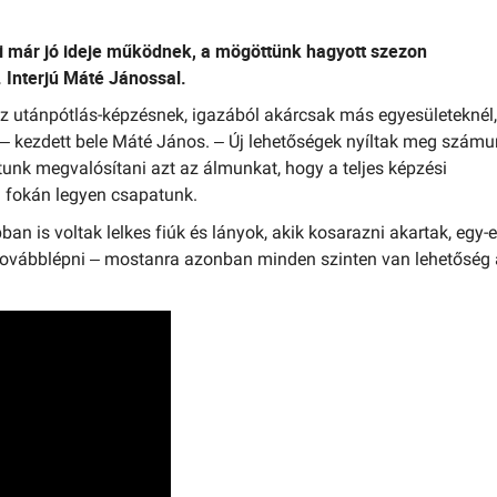
i már jó ideje működnek, a mögöttünk hagyott szezon
.
Interjú Máté Jánossal.
 utánpótlás-képzésnek, igazából akárcsak más egyesületeknél,
– kezdett bele Máté János. – Új lehetőségek nyíltak meg számu
unk megvalósítani azt az álmunkat, hogy a teljes képzési
en fokán legyen csapatunk.
ban is voltak lelkes fiúk és lányok, akik kosarazni akartak, egy-
 továbblépni – mostanra azonban minden szinten van lehetőség 