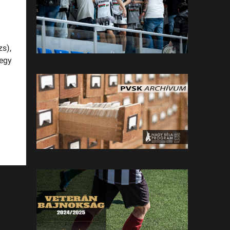
zs),
 egy