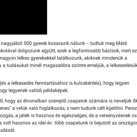
s nagyjából 500 gyerek kosarazik nálunk – tudtuk meg Máté
skolával dolgozunk együtt, ezek a legfontosabb bázisok, mert e
nagyon lelkes gyerekekkel találkozunk, akiknek mindenük a
y a tudásukat minél magasabbra szintre emeljük, a lelkesedésük
(és a lelkesedés fenntartásához is kulcskérdés), hogy legyen
 hogy legyenek valódi példaképek.
cél, hogy az élvonalban szereplő csapatok számára is neveljük ők
nes” a velük való foglalkozás, s nem tudunk célt kijelölni. Persz
ozgás, a játék is hasznos és egészséges, de a versenyzésnek c
 is volt hasznos az idei év: több csapatunk is bejutott az országo
tudását.