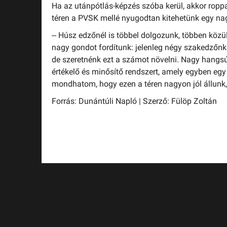
Ha az utánpótlás-képzés szóba kerül, akkor roppa
téren a PVSK mellé nyugodtan kitehetünk egy na
– Húsz edzőnél is többel dolgozunk, többen közü
nagy gondot fordítunk: jelenleg négy szakedzőnk 
de szeretnénk ezt a számot növelni. Nagy hangsúl
értékelő és minősítő rendszert, amely egyben egy
mondhatom, hogy ezen a téren nagyon jól állunk
Forrás: Dunántúli Napló | Szerző: Fülöp Zoltán