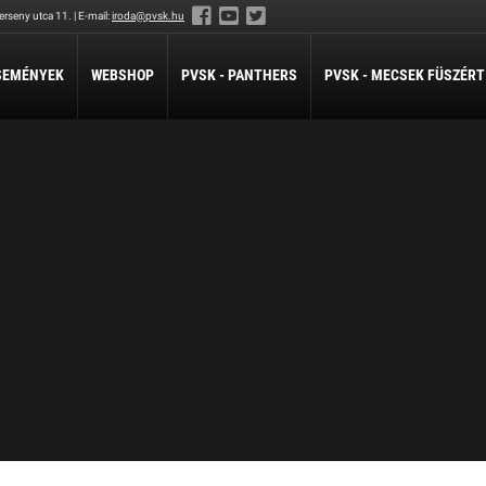
rseny utca 11. | E-mail:
iroda@pvsk.hu
SEMÉNYEK
WEBSHOP
PVSK - PANTHERS
PVSK - MECSEK FÜSZÉRT
LABDARÚGÁS
LÖVÉSZET
ÖKÖLVÍVÁS
Férfi Labdarúgó Szakosztály
Sportlövészet
Ökölvívó Szakosztá
ánpótlás
Férfi Labdarúgó Utánpótlás
pótlás
Női Labdarúgó Szakosztály
x3
ZILABDA
ilabda Szakosztály