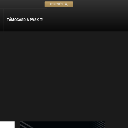
KERESÉS
TÁMOGASD A PVSK-T!
PETANQUE
SÍ
SZABADIDŐ
ly
Petanque
Sí Szakosztály
Szabadidő Szakosztály