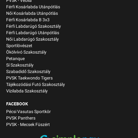
PVSK - Veolia
Férfi Kosárlabda Utánpótlás
Női Kosárlabda Utánpótlás
Férfi Kosárlabda B 3x3
Férfi Labdarúgó Szakosztály
Férfi Labdarúgó Utánpótlás
Női Labdarúgó Szakosztály
Sportlövészet
Ökölvívó Szakosztály
Petanque
Sí Szakosztály
Szabadidő Szakosztály
PVSK Taekwondo Tigers
Tájékozódási Futó Szakosztály
Vízilabda Szakosztály
FACEBOOK
Pécsi Vasutas Sportkör
PVSK Panthers
PVSK - Mecsek Füszért