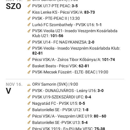
SZO
3-5
PVSK U17-PTE PEAC:
83-73
Kiss Lenke KS - Pécsi VSK/A:
PVSK - PTE-PEAC II | 13:30
1-1
Lurkó FC Szombathely - PVSK U16:
PVSK-Veolia U21- Insedo Veszprém Kosárlabda
101-56
Klub U21:
2-0
PVSK U14 - FC NAGYKANIZSA:
PVSK-Veolia - Insedo Veszprém Kosárlabda Klub:
82-81
101-74
Pécsi VSK/A - Zsíros Tibor Kőbánya/A:
62-81
Basket Beats - Pécsi VSK:
PVSK-Mecsek Füszért - ELTE- BEAC | 19:00
NOV 16.
ORV Samorin (SVK) | 9:00
V
3-0
PVSK - DUNAÚJVÁROS - Leány U16:
0-4
PVSK U19-SZEKSZÁRDI UFC:
0-5
Nagyatád FC - PVSK U15:
1-8
Balatonlellei SE - PVSK U12:
80 - 60
Pécsi VSK/A - Veszprém UKE U19:
5-4
Balatonlellei SE -PVSK U13:
75-38
Pécsi VSK 1919 - Fo-PU-Mix VESC: