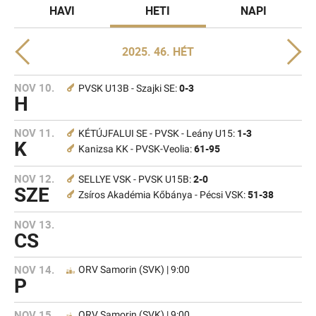
HAVI
HETI
NAPI
2025. 46. HÉT
NOV 10.
0-3
PVSK U13B - Szajki SE:
H
NOV 11.
1-3
KÉTÚJFALUI SE - PVSK - Leány U15:
K
61-95
Kanizsa KK - PVSK-Veolia:
NOV 12.
2-0
SELLYE VSK - PVSK U15B:
SZE
51-38
Zsíros Akadémia Kőbánya - Pécsi VSK:
NOV 13.
CS
NOV 14.
ORV Samorin (SVK) | 9:00
P
NOV 15.
ORV Samorin (SVK) | 9:00