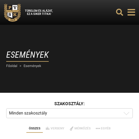
TÜRELEM ÉS ALÁZAT,
EZ A SIKER TITKA!
ESEMÉNYEK
Főoldal
>
Események
SZAKOSZTÁLY:
Minden szakosztály
ÖSSZES
VERSENY
MÉRKŐZÉS
EGYÉB