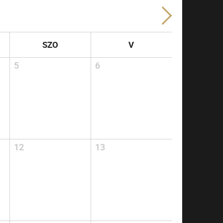
SZO
V
5
6
12
13