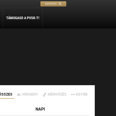
KERESÉS
TÁMOGASD A PVSK-T!
PETANQUE
SÍ
SZABADIDŐ
ly
Petanque
Sí Szakosztály
Szabadidő Szakosztály
ÖSSZES
VERSENY
MÉRKŐZÉS
EGYÉB
NAPI