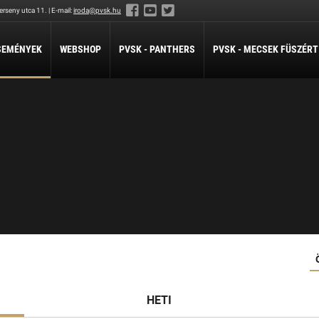
rseny utca 11. | E-mail:
iroda@pvsk.hu
SEMÉNYEK
WEBSHOP
PVSK - PANTHERS
PVSK - MECSEK FÜSZÉRT
LABDARÚGÁS
LÖVÉSZET
ÖKÖLVÍVÁS
Férfi Labdarúgó Szakosztály
Sportlövészet
Ökölvívó Szakosztá
ánpótlás
Férfi Labdarúgó Utánpótlás
pótlás
Női Labdarúgó Szakosztály
x3
ZILABDA
ilabda Szakosztály
HETI