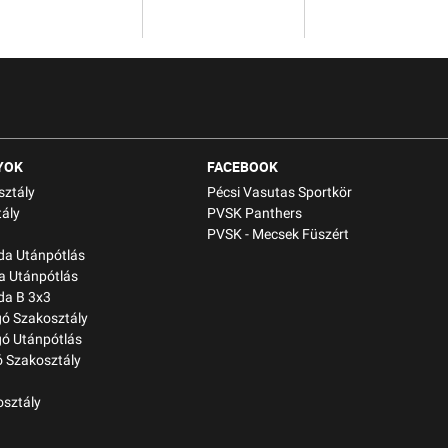
YOK
FACEBOOK
sztály
Pécsi Vasutas Sportkör
ály
PVSK Panthers
PVSK - Mecsek Füszért
bda Utánpótlás
a Utánpótlás
da B 3x3
gó Szakosztály
gó Utánpótlás
 Szakosztály
osztály