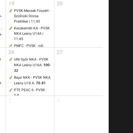
19
20
PVSK-Mecsek Füszért -
9-
Szolnoki Dózsa
Praktiker | 11:45
Kecskeméti KA - PVSK
 -
NKA Leány U14A |
5-
11:45
PMFC - PVSK - női
26
27
7-0
labdarúgás:
E
A-Híd Vasas Plaket -
8
UNI Győr NKA - PVSK
PVSK-Mecsek Füszért |
-
100-
NKA Leány U16A:
17:45
32
4
Bajai NKK - PVSK NKA
70-81
A:
Leány U18 A:
PTE PEAC II.- PVSK :
1:0
2
3