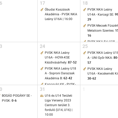
6
17
18
Óbudai Kaszások
PVSK NKA Leány
9
Akadémia - PVSK NKA
U14A - Karcagi SE:
Leány U16A | 16:00
29
PVSK-Mecsek Füszért
1
Metalcom Szentes:
16
PVSK NKA Fiú U18
3
24
25
A/B - Kozármisleny S
| 17:00
PVSK NKA Leány
PVSK NKA Leány U1
80
PVSK NKA Leány
U16A - HOYA-KSE
A - UNI Győr NKA:
87-52
U14A - Szolnoki
57
Kézdivásárhely:
105-4
Sportcentrum:
PVSK NKA Leány U18
PVSK NKA Leány
A - Soproni Darazsak
U16A - Kecskeméti K
62-42
30-62
Akadémia B:
Kaposvári KK - PVSK-
0
31
1
90-67
Veolia:
BOGÁD POGÁNY SE -
U16 és U14 Területi
0-6
Liga Verseny 2023
PVSK:
Centrum terület 3.
forduló (U14, U16) |
10:00