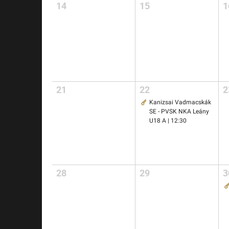
14
15
1
21
22
2
Kanizsai Vadmacskák
SE - PVSK NKA Leány
U18 A | 12:30
28
29
3