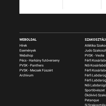
WEBOLDAL
SZAKOSZTÁL
Hírek
Atlétika Szako
Események
Judo Szakoszt
Webshop
PVSK - Veolia
Pécs - Harkány futóverseny
Férfi Kosárla
PVSK - Panthers
Női Kosárlabd
PVSK - Mecsek Füszért
Férfi Kosárlab
Archívum
Férfi Labdarú
Férfi Labdarú
Női Labdarúgó
Sportlövészet
Ökölvívó Szak
Petanque
Sí Szakosztály