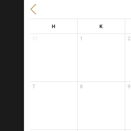
H
K
31
1
2
7
8
9