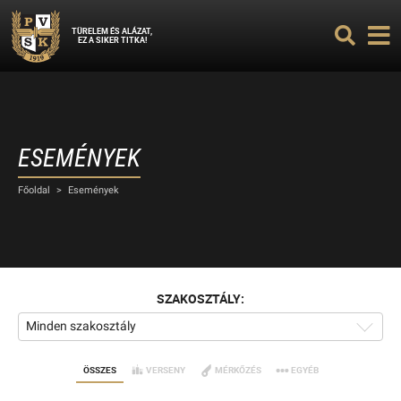
TÜRELEM ÉS ALÁZAT,
EZ A SIKER TITKA!
ESEMÉNYEK
Főoldal
>
Események
SZAKOSZTÁLY:
Minden szakosztály
ÖSSZES
VERSENY
MÉRKŐZÉS
EGYÉB