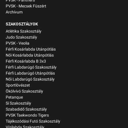
PVSK - Panthers
PVSK - Mecsek Füszért
Archívum
SZAKOSZTÁLYOK
Atlétika Szakosztály
Judo Szakosztály
PVSK - Veolia
Férfi Kosárlabda Utánpótlás
Női Kosárlabda Utánpótlás
Férfi Kosárlabda B 3x3
Férfi Labdarúgó Szakosztály
Férfi Labdarúgó Utánpótlás
Női Labdarúgó Szakosztály
Sportlövészet
Ökölvívó Szakosztály
Petanque
Sí Szakosztály
Szabadidő Szakosztály
PVSK Taekwondo Tigers
Tájékozódási Futó Szakosztály
Vízilabda Szakosztály