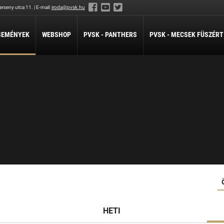
rseny utca 11. | E-mail:
iroda@pvsk.hu
SEMÉNYEK
WEBSHOP
PVSK - PANTHERS
PVSK - MECSEK FÜSZÉRT
LABDARÚGÁS
LÖVÉSZET
ÖKÖLVÍVÁS
Férfi Labdarúgó Szakosztály
Sportlövészet
Ökölvívó Szakosztá
ánpótlás
Férfi Labdarúgó Utánpótlás
pótlás
Női Labdarúgó Szakosztály
x3
ZILABDA
ilabda Szakosztály
HETI