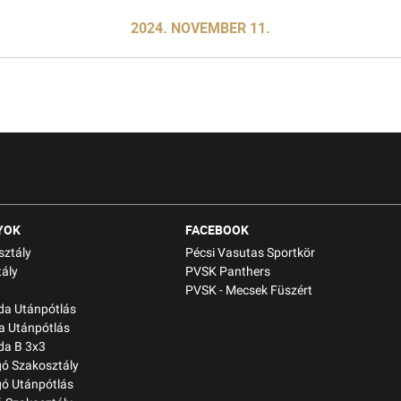
2024. NOVEMBER 11.
YOK
FACEBOOK
sztály
Pécsi Vasutas Sportkör
ály
PVSK Panthers
PVSK - Mecsek Füszért
bda Utánpótlás
a Utánpótlás
da B 3x3
gó Szakosztály
gó Utánpótlás