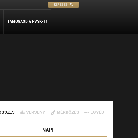
KERESÉS
TÁMOGASD A PVSK-T!
PETANQUE
SÍ
SZABADIDŐ
ly
Petanque
Sí Szakosztály
Szabadidő Szakosztály
ÖSSZES
VERSENY
MÉRKŐZÉS
EGYÉB
NAPI