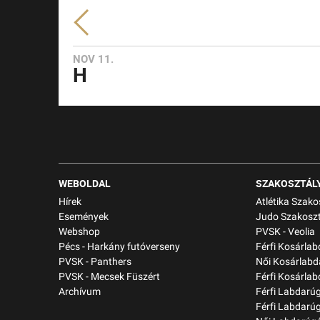
NOV 11.
H
WEBOLDAL
SZAKOSZTÁL
Hírek
Atlétika Szako
Események
Judo Szakoszt
Webshop
PVSK - Veolia
Pécs - Harkány futóverseny
Férfi Kosárla
PVSK - Panthers
Női Kosárlabd
PVSK - Mecsek Füszért
Férfi Kosárlab
Archívum
Férfi Labdarú
Férfi Labdarú