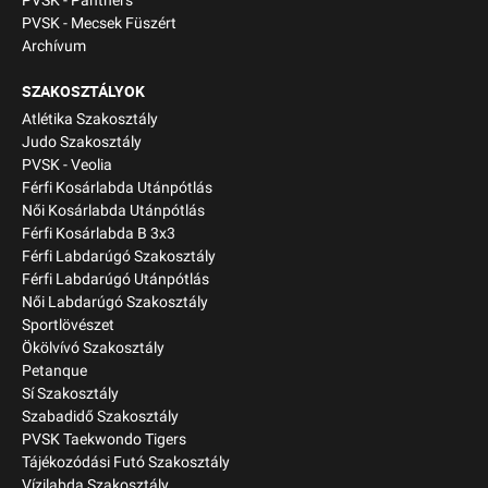
PVSK - Panthers
PVSK - Mecsek Füszért
Archívum
SZAKOSZTÁLYOK
Atlétika Szakosztály
Judo Szakosztály
PVSK - Veolia
Férfi Kosárlabda Utánpótlás
Női Kosárlabda Utánpótlás
Férfi Kosárlabda B 3x3
Férfi Labdarúgó Szakosztály
Férfi Labdarúgó Utánpótlás
Női Labdarúgó Szakosztály
Sportlövészet
Ökölvívó Szakosztály
Petanque
Sí Szakosztály
Szabadidő Szakosztály
PVSK Taekwondo Tigers
Tájékozódási Futó Szakosztály
Vízilabda Szakosztály