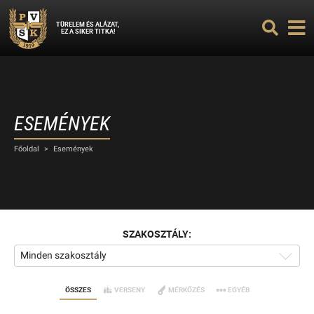
TÜRELEM ÉS ALÁZAT,
EZ A SIKER TITKA!
ESEMÉNYEK
Főoldal
>
Események
SZAKOSZTÁLY:
Minden szakosztály
ÖSSZES
VERSENY
MÉRKŐZÉS
EGYÉB