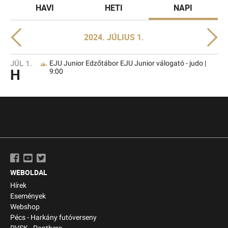
HAVI
HETI
NAPI
2024. JÚLIUS 1.
JÚL 1.
EJU Junior Edzőtábor EJU Junior válogató - judo |
H
9:00
WEBOLDAL
Hírek
Események
Webshop
Pécs - Harkány futóverseny