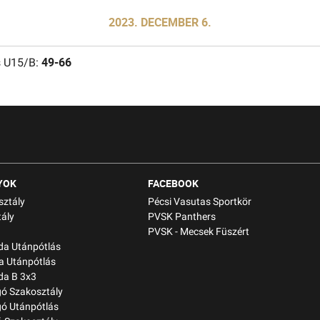
2023. DECEMBER 6.
49-66
s U15/B:
YOK
FACEBOOK
sztály
Pécsi Vasutas Sportkör
ály
PVSK Panthers
PVSK - Mecsek Füszért
bda Utánpótlás
a Utánpótlás
da B 3x3
gó Szakosztály
gó Utánpótlás