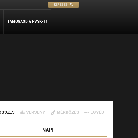
KERESÉS
TÁMOGASD A PVSK-T!
PETANQUE
SÍ
SZABADIDŐ
ly
Petanque
Sí Szakosztály
Szabadidő Szakosztály
ÖSSZES
VERSENY
MÉRKŐZÉS
EGYÉB
NAPI