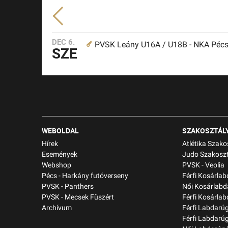
DEC 6.
PVSK Leány U16A / U18B - NKA Péc
SZE
WEBOLDAL
SZAKOSZTÁL
Hírek
Atlétika Szako
Események
Judo Szakoszt
Webshop
PVSK - Veolia
Pécs - Harkány futóverseny
Férfi Kosárla
PVSK - Panthers
Női Kosárlabd
PVSK - Mecsek Füszért
Férfi Kosárlab
Archívum
Férfi Labdarú
Férfi Labdarú