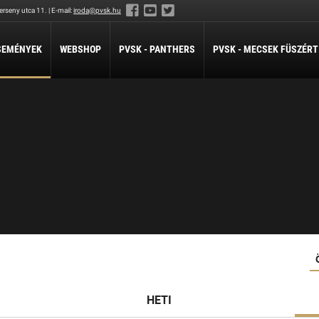
rseny utca 11. | E-mail:
iroda@pvsk.hu
SEMÉNYEK
WEBSHOP
PVSK - PANTHERS
PVSK - MECSEK FÜSZÉRT
LABDARÚGÁS
LÖVÉSZET
ÖKÖLVÍVÁS
Férfi Labdarúgó Szakosztály
Sportlövészet
Ökölvívó Szakosztá
ánpótlás
Férfi Labdarúgó Utánpótlás
pótlás
Női Labdarúgó Szakosztály
x3
ZILABDA
ilabda Szakosztály
HETI