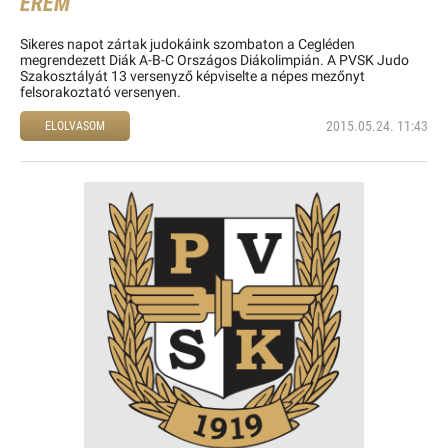
ÉREM
Sikeres napot zártak judokáink szombaton a Cegléden
megrendezett Diák A-B-C Országos Diákolimpián. A PVSK Judo
Szakosztályát 13 versenyző képviselte a népes mezőnyt
felsorakoztató versenyen.
2015.05.24. 11:43
ELOLVASOM