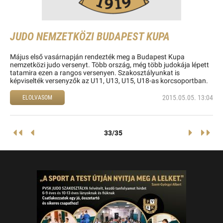
JUDO NEMZETKÖZI BUDAPEST KUPA
Május első vasárnapján rendezték meg a Budapest Kupa
nemzetközi judo versenyt. Több ország, még több judokája lépett
tatamira ezen a rangos versenyen. Szakosztályunkat is
képviselték versenyzők az U11, U13, U15, U18-as korcsoportban.
2015.05.05. 13:04
ELOLVASOM
33/35