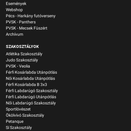
Események
Webshop
Pécs - Harkány futóverseny
PVSK - Panthers
PVSK - Mecsek Füszért
Archívum
SZAKOSZTÁLYOK
Atlétika Szakosztály
Judo Szakosztály
PVSK - Veolia
Férfi Kosárlabda Utánpótlás
Női Kosárlabda Utánpótlás
Férfi Kosárlabda B 3x3
Férfi Labdarúgó Szakosztály
Férfi Labdarúgó Utánpótlás
Női Labdarúgó Szakosztály
Sportlövészet
Ökölvívó Szakosztály
Petanque
Sí Szakosztály