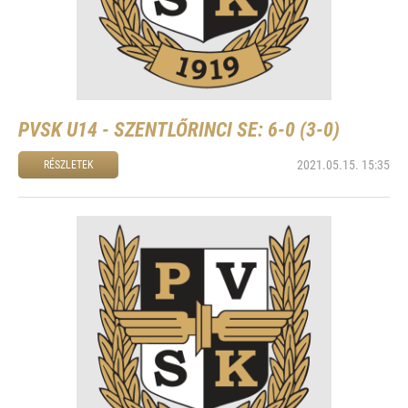
PVSK U14 - SZENTLŐRINCI SE: 6-0 (3-0)
2021.05.15. 15:35
RÉSZLETEK