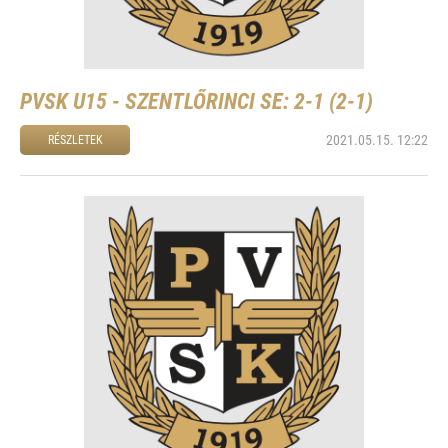
PVSK U15 - SZENTLŐRINCI SE: 2-1 (2-1)
2021.05.15. 12:22
RÉSZLETEK