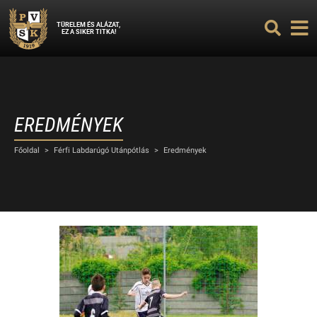
TÜRELEM ÉS ALÁZAT,
EZ A SIKER TITKA!
EREDMÉNYEK
Főoldal
>
Férfi Labdarúgó Utánpótlás
>
Eredmények