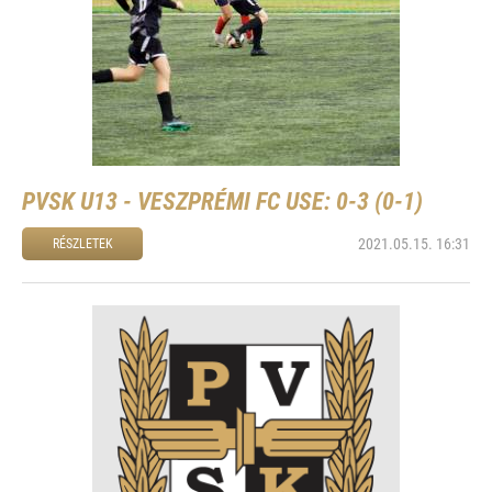
PVSK U13 - VESZPRÉMI FC USE: 0-3 (0-1)
2021.05.15. 16:31
RÉSZLETEK