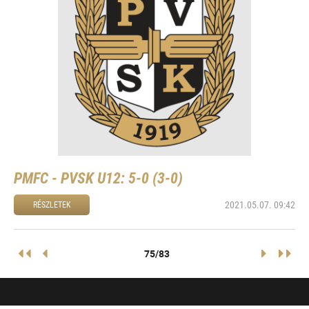
PMFC - PVSK U12: 5-0 (3-0)
2021.05.07. 09:42
RÉSZLETEK
75/83