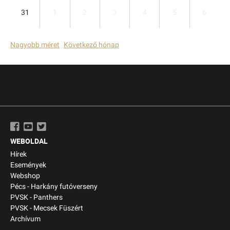
31
1
2
3
4
5
6
Nagyobb méret
Következő hónap
WEBOLDAL
Hírek
Események
Webshop
Pécs - Harkány futóverseny
PVSK - Panthers
PVSK - Mecsek Füszért
Archívum