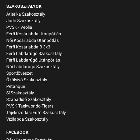
SZAKOSZTÁLYOK
Atlétika Szakosztály
Judo Szakosztály
PVSK - Veolia
Férfi Kosárlabda Utánpótlás
Női Kosárlabda Utánpótlás
Férfi Kosárlabda B 3x3
Férfi Labdarúgó Szakosztály
Férfi Labdarúgó Utánpótlás
Női Labdarúgó Szakosztály
Sportlövészet
Ökölvívó Szakosztály
Petanque
Sí Szakosztály
Szabadidő Szakosztály
PVSK Taekwondo Tigers
Tájékozódási Futó Szakosztály
Vízilabda Szakosztály
FACEBOOK